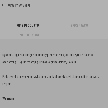
KOSZTY WYSYŁKI
OPIS PRODUKTU
SPECYFIKACJA
OPINIE KLIENTÓW
Dysk polerujący (cutting) z mikrofibry przeznaczony jest do użytku z polerką
oscylacyjną (DA) lub rotacyjną. Usuwa większe defekty lakieru.
Podstawę dla powierzchni wykonanej z mikrofibry stanowi pianka poliuretanowa z
rzepem.
Wymiary: