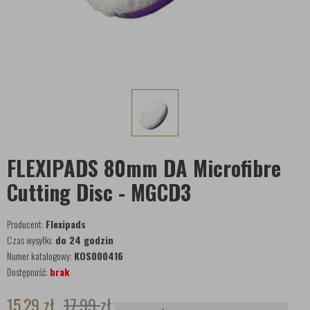
FLEXIPADS 80mm DA Microfibre
Cutting Disc - MGCD3
Producent:
Flexipads
Czas wysyłki:
do 24 godzin
Numer katalogowy:
KOS000416
Dostępność:
brak
15,29
zł
17,99
zł