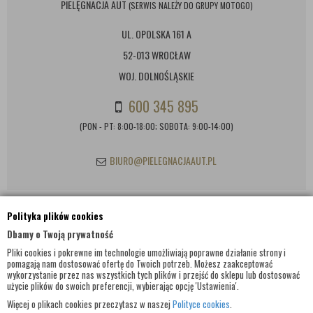
PIELĘGNACJA AUT
(SERWIS NALEŻY DO GRUPY MOTOGO)
UL. OPOLSKA 161 A
52-013 WROCŁAW
WOJ. DOLNOŚLĄSKIE
600 345 895
(PON - PT: 8:00-18:00; SOBOTA: 9:00-14:00)
BIURO@PIELEGNACJAAUT.PL
Polityka plików cookies
INFORMACJE KONTAKTOWE
Dbamy o Twoją prywatność
Pliki cookies i pokrewne im technologie umożliwiają poprawne działanie strony i
pomagają nam dostosować ofertę do Twoich potrzeb. Możesz zaakceptować
wykorzystanie przez nas wszystkich tych plików i przejść do sklepu lub dostosować
użycie plików do swoich preferencji, wybierając opcję 'Ustawienia'.
Więcej o plikach cookies przeczytasz w naszej
Polityce cookies
.