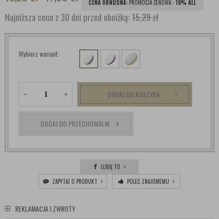
CENA OBNIŻONA:
PROMOCJA CENOWA -
10% ALL
Najniższa cena z 30 dni przed obniżką:
15,29 zł
Wybierz wariant:
DODAJ DO KOSZYKA
DODAJ DO PRZECHOWALNI
LUBIĘ TO
ZAPYTAJ O PRODUKT
POLEĆ ZNAJOMEMU
REKLAMACJA I ZWROTY