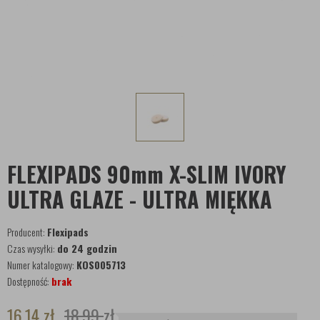
FLEXIPADS 90mm X-SLIM IVORY
ULTRA GLAZE - ULTRA MIĘKKA
Producent:
Flexipads
Czas wysyłki:
do 24 godzin
Numer katalogowy:
KOS005713
Dostępność:
brak
16,14
zł
18,99
zł