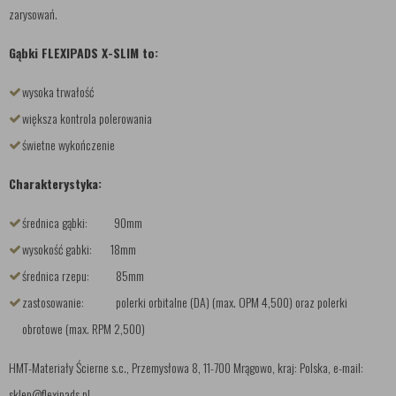
zarysowań.
Gąbki FLEXIPADS X-SLIM to:
wysoka trwałość
większa kontrola polerowania
świetne wykończenie
Charakterystyka:
średnica gąbki: 90mm
wysokość gabki: 18mm
średnica rzepu: 85mm
zastosowanie: polerki orbitalne (DA) (max. OPM 4,500) oraz polerki
obrotowe (max. RPM 2,500)
HMT-Materiały Ścierne s.c., Przemysłowa 8, 11-700 Mrągowo, kraj: Polska, e-mail:
sklep@flexipads.pl