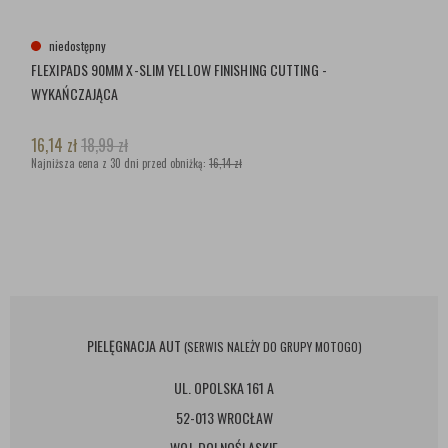
niedostępny
FLEXIPADS 90MM X-SLIM YELLOW FINISHING CUTTING -
WYKAŃCZAJĄCA
16,14
zł
18,99
zł
Najniższa cena z 30 dni przed obniżką:
16,14 zł
PIELĘGNACJA AUT
(SERWIS NALEŻY DO GRUPY MOTOGO)
UL. OPOLSKA 161 A
52-013 WROCŁAW
WOJ. DOLNOŚLĄSKIE