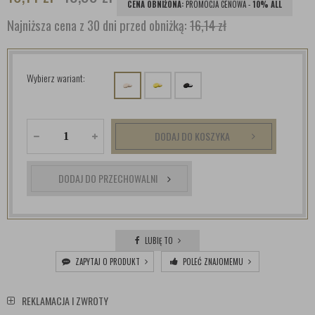
CENA OBNIŻONA:
PROMOCJA CENOWA -
10% ALL
Najniższa cena z 30 dni przed obniżką:
16,14 zł
Wybierz wariant:
DODAJ DO KOSZYKA
DODAJ DO PRZECHOWALNI
LUBIĘ TO
ZAPYTAJ O PRODUKT
POLEĆ ZNAJOMEMU
REKLAMACJA I ZWROTY