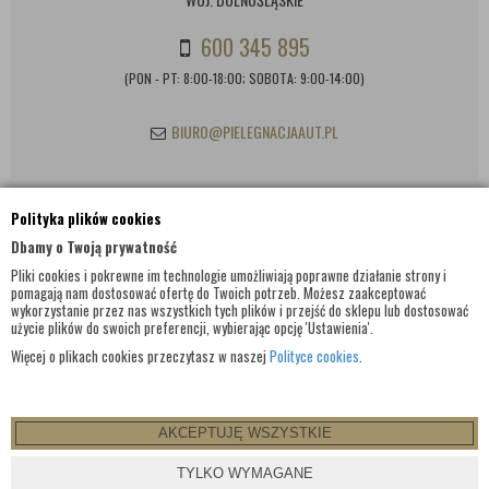
600 345 895
(PON - PT: 8:00-18:00; SOBOTA: 9:00-14:00)
BIURO@PIELEGNACJAAUT.PL
Polityka plików cookies
INFORMACJE KONTAKTOWE
Dbamy o Twoją prywatność
Pliki cookies i pokrewne im technologie umożliwiają poprawne działanie strony i
pomagają nam dostosować ofertę do Twoich potrzeb. Możesz zaakceptować
wykorzystanie przez nas wszystkich tych plików i przejść do sklepu lub dostosować
użycie plików do swoich preferencji, wybierając opcję 'Ustawienia'.
Więcej o plikach cookies przeczytasz w naszej
Polityce cookies
.
AKCEPTUJĘ WSZYSTKIE
© WSZELKIE PRAWA ZASTRZEŻONE 2017 |
PIELEGNACJAAUT.PL
TYLKO WYMAGANE