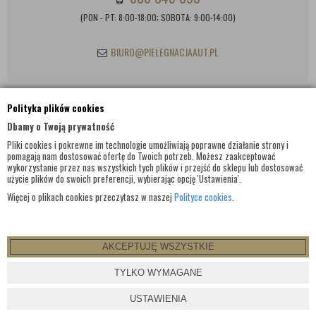
(PON - PT: 8:00-18:00; SOBOTA: 9:00-14:00)
BIURO@PIELEGNACJAAUT.PL
Polityka plików cookies
INFORMACJE KONTAKTOWE
Dbamy o Twoją prywatność
Pliki cookies i pokrewne im technologie umożliwiają poprawne działanie strony i
pomagają nam dostosować ofertę do Twoich potrzeb. Możesz zaakceptować
wykorzystanie przez nas wszystkich tych plików i przejść do sklepu lub dostosować
użycie plików do swoich preferencji, wybierając opcję 'Ustawienia'.
Więcej o plikach cookies przeczytasz w naszej
Polityce cookies
.
AKCEPTUJĘ WSZYSTKIE
© WSZELKIE PRAWA ZASTRZEŻONE 2017 |
PIELEGNACJAAUT.PL
TYLKO WYMAGANE
PROJEKT I OPROGRAMOWANIE SKLEPU:
EBEXO
USTAWIENIA