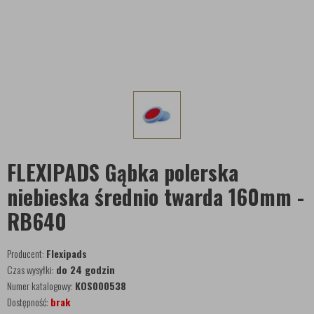
FLEXIPADS Gąbka polerska
niebieska średnio twarda 160mm -
RB640
Producent:
Flexipads
Czas wysyłki:
do 24 godzin
Numer katalogowy:
KOS000538
Dostępność:
brak