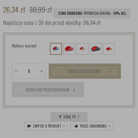
26,34
zł
30,99
zł
CENA OBNIŻONA:
PROMOCJA CENOWA -
10% ALL
Najniższa cena z 30 dni przed obniżką:
26,34 zł
Wybierz wariant:
DODAJ DO KOSZYKA
DODAJ DO PRZECHOWALNI
LUBIĘ TO
ZAPYTAJ O PRODUKT
POLEĆ ZNAJOMEMU