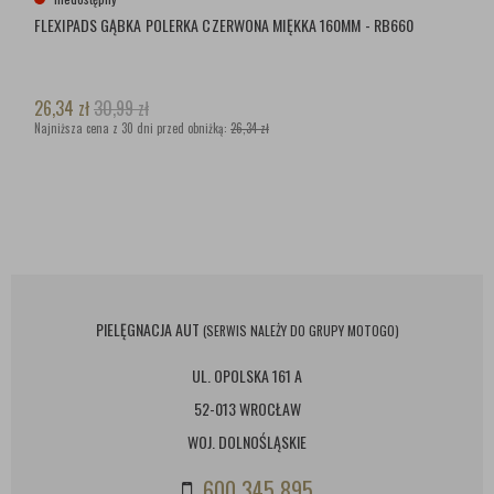
FLEXIPADS GĄBKA POLERKA CZERWONA MIĘKKA 160MM - RB660
26,34
zł
30,99
zł
Najniższa cena z 30 dni przed obniżką:
26,34 zł
PIELĘGNACJA AUT
(SERWIS NALEŻY DO GRUPY MOTOGO)
UL. OPOLSKA 161 A
52-013 WROCŁAW
WOJ. DOLNOŚLĄSKIE
600 345 895