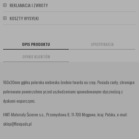
REKLAMACJA I ZWROTY
KOSZTY WYSYŁKI
OPIS PRODUKTU
SPECYFIKACJA
OPINIE KLIENTÓW
160x30mm gąbka polerska niebieska średnio twarda na rzep. Posiada ranty, chroniące
polerowane powierzchnie przed uszkodzeniami spowodowanymi stycznością z
dyskami wsporczymi.
HMT-Materiały Ścierne s.c., Przemysłowa 8, 11-700 Mrągowo, kraj: Polska, e-mail:
sklep@flexipads.pl