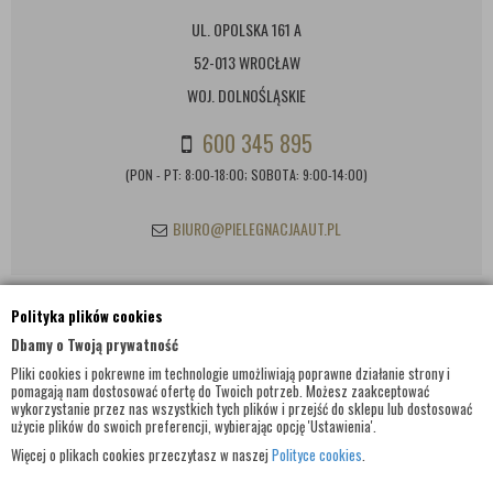
UL. OPOLSKA 161 A
52-013 WROCŁAW
WOJ. DOLNOŚLĄSKIE
600 345 895
(PON - PT: 8:00-18:00; SOBOTA: 9:00-14:00)
BIURO@PIELEGNACJAAUT.PL
Polityka plików cookies
INFORMACJE KONTAKTOWE
Dbamy o Twoją prywatność
Pliki cookies i pokrewne im technologie umożliwiają poprawne działanie strony i
pomagają nam dostosować ofertę do Twoich potrzeb. Możesz zaakceptować
wykorzystanie przez nas wszystkich tych plików i przejść do sklepu lub dostosować
użycie plików do swoich preferencji, wybierając opcję 'Ustawienia'.
Więcej o plikach cookies przeczytasz w naszej
Polityce cookies
.