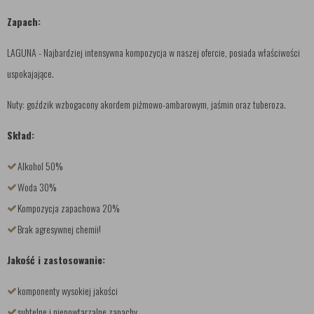
Zapach:
LAGUNA - Najbardziej intensywna kompozycja w naszej ofercie, posiada właściwości
uspokajające.
Nuty: goździk wzbogacony akordem piżmowo-ambarowym, jaśmin oraz tuberoza.
Skład:
Alkohol 50%
Woda 30%
Kompozycja zapachowa 20%
Brak agresywnej chemii!
Jakość i zastosowanie:
komponenty wysokiej jakości
subtelne i niepowtarzalne zapachy