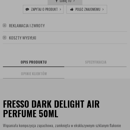
LUBIĘ TO
ZAPYTAJ O PRODUKT
POLEĆ ZNAJOMEMU
REKLAMACJA I ZWROTY
KOSZTY WYSYŁKI
OPIS PRODUKTU
SPECYFIKACJA
OPINIE KLIENTÓW
FRESSO DARK DELIGHT AIR
PERFUME 50ML
Wspaniała kompozycja zapachowa, zamknięta w ekskluzywnym szklanym flakonie