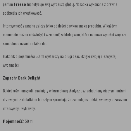
perfum
Fresso
hipnotyzuje swą wyrazistą głębią. Nasadka wykonana z drewna
podkreśla ich wyjątkowość.
Intensywność zapachu zależy tylko od ilości dawkowanego produktu. W każdym
momencie można odświeżyć i wzmocnić subtelną woń, która na nowo wypełni wnętrze
samochodu nawet na kilka dni.
Flakonik o pojemności 50 ml wystarczy na długi czas, dzięki swojej niezwykłej
wydajności.
Zapach: Dark Delight
Bukiet róży i magnolii zawinięty w karmelową słodycz uszlachetniony ciepłymi nutami
drzewnymi z dodatkiem bursztynu sprawiają, że zapach jest lekki, zwiewny a zarazem
intensywny i wytrawny.
Pojemność:
50 ml