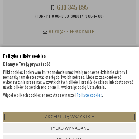
600 345 895
(PON - PT: 8:00-18:00; SOBOTA: 9:00-14:00)
BIURO@PIELEGNACJAAUT.PL
Polityka plików cookies
INFORMACJE KONTAKTOWE
Dbamy o Twoją prywatność
Pliki cookies i pokrewne im technologie umożliwiają poprawne działanie strony i
pomagają nam dostosować ofertę do Twoich potrzeb. Możesz zaakceptować
wykorzystanie przez nas wszystkich tych plików i przejść do sklepu lub dostosować
użycie plików do swoich preferencji, wybierając opcję 'Ustawienia'.
Więcej o plikach cookies przeczytasz w naszej
Polityce cookies
.
AKCEPTUJĘ WSZYSTKIE
© WSZELKIE PRAWA ZASTRZEŻONE 2017 |
PIELEGNACJAAUT.PL
TYLKO WYMAGANE
PROJEKT I OPROGRAMOWANIE SKLEPU:
EBEXO