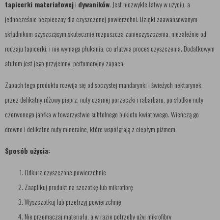
tapicerki materiałowej
i
dywaników
. Jest niezwykle łatwy w użyciu, a
jednocześnie bezpieczny dla czyszczonej powierzchni. Dzięki zaawansowanym
składnikom czyszczącym skutecznie rozpuszcza zanieczyszczenia, niezależnie od
rodzaju tapicerki, i nie wymaga płukania, co ułatwia proces czyszczenia. Dodatkowym
atutem jest jego przyjemny, perfumeryjny zapach.
Zapach tego produktu rozwija się od soczystej mandarynki i świeżych nektarynek,
przez delikatny różowy pieprz, nuty czarnej porzeczki i rabarbaru, po słodkie nuty
czerwonego jabłka w towarzystwie subtelnego bukietu kwiatowego. Wieńczą go
drewno i delikatne nuty mineralne, które współgrają z ciepłym piżmem.
Sposób użycia:
Odkurz czyszczone powierzchnie
Zaaplikuj produkt na szczotkę lub mikrofibrę
Wyszczotkuj lub przetrzyj powierzchnię
Nie przemaczaj materiału, a w razie potrzeby użyj mikrofibry