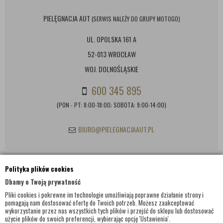
PIELĘGNACJA AUT
(SERWIS NALEŻY DO GRUPY MOTOGO)
UL. OPOLSKA 161 A
52-013 WROCŁAW
WOJ. DOLNOŚLĄSKIE
600 345 895
(PON - PT: 8:00-18:00; SOBOTA: 9:00-14:00)
BIURO@PIELEGNACJAAUT.PL
Polityka plików cookies
INFORMACJE KONTAKTOWE
Dbamy o Twoją prywatność
Pliki cookies i pokrewne im technologie umożliwiają poprawne działanie strony i
pomagają nam dostosować ofertę do Twoich potrzeb. Możesz zaakceptować
wykorzystanie przez nas wszystkich tych plików i przejść do sklepu lub dostosować
użycie plików do swoich preferencji, wybierając opcję 'Ustawienia'.