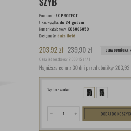
SZYB
Producent:
FX PROTECT
Czas wysyłki:
do 24 godzin
Numer katalogowy:
KOS006853
Dostępność:
duża ilość
203,92
zł
239,90
zł
CENA OBNIŻONA:
Cena jednostkowa: 2 039,15
zł
/ l
Najniższa cena z 30 dni przed obniżką:
203,92 
Wybierz wariant:
DODAJ DO KOSZYK