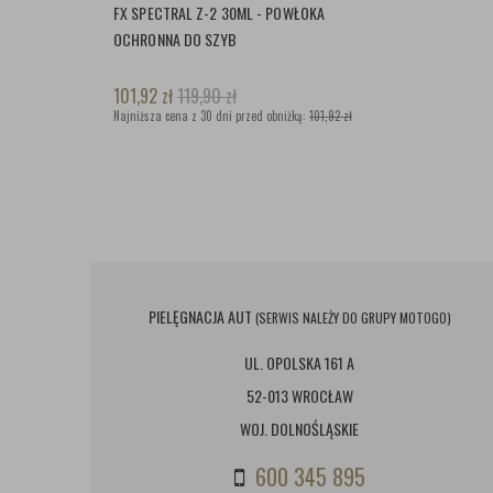
FX SPECTRAL Z-2 30ML - POWŁOKA
OCHRONNA DO SZYB
101,92
zł
119,90
zł
Najniższa cena z 30 dni przed obniżką:
101,92 zł
PIELĘGNACJA AUT
(SERWIS NALEŻY DO GRUPY MOTOGO)
UL. OPOLSKA 161 A
52-013 WROCŁAW
WOJ. DOLNOŚLĄSKIE
600 345 895