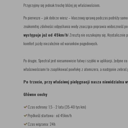
Przyjrzyjmy się jednak trochę bliżej jej właściwościom.
Po pierwsze – jak dobrze wiesz – kluczową sprawą podczas podróży samoc
znakomitej zdolności odpychania wody znacząco poprawia widoczność po
występuje już od 45km/h
! Zresztą nie oszukujmy się. Krystaliczni
komfort jazdy niezależnie od warunków pogodowych.
Po drugie, Spectral jest niesamowicie łatwy i szybki w aplikacji. Jedyne c
właściwościami to zaaplikować powłokę z atomizera, a następnie zebrać j
Po trzecie, przy właściwej pielęgnacji nasza niewidzialna 
Główne cechy
Czas ochrony: 1,5 - 2 lata (35-40 tys km)
Prędkość startowa : od 45km/h
Czas wiązania: 24h