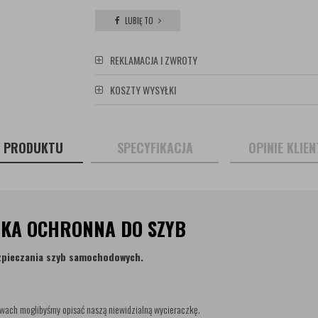
LUBIĘ TO
REKLAMACJA I ZWROTY
KOSZTY WYSYŁKI
S PRODUKTU
SPECYFIKACJA
OPINIE KLIE
ŁOKA OCHRONNA DO SZYB
zpieczania szyb samochodowych.
łowach moglibyśmy opisać naszą niewidzialną wycieraczkę.