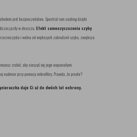
hodem jest bezpieczeństwo. Spectral rain coating dzięki
dczas jazdy w deszczu.
Efekt samoczyszczenia szyby
e przezroczysta i wolna od większych zabrudzeń szyba, zwiększa
o musisz zrobić, aby cieszyć się jego wspaniałymi
ej nadmiar przy pomocy mikrofibry. Prawda, że proste?
wycieraczka daje Ci aż do dwóch lat ochrony.