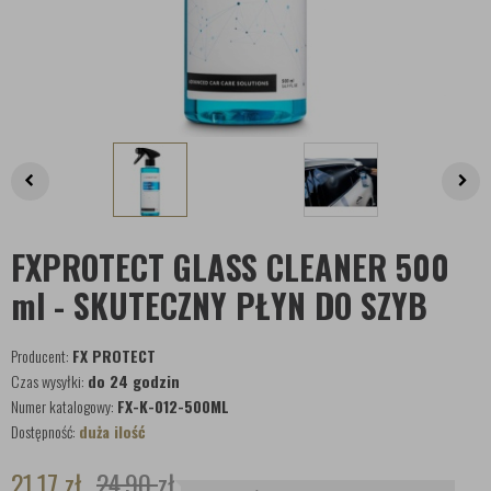
FXPROTECT GLASS CLEANER 500
ml - SKUTECZNY PŁYN DO SZYB
Producent:
FX PROTECT
Czas wysyłki:
do 24 godzin
Numer katalogowy:
FX-K-012-500ML
Dostępność:
duża ilość
21,17
zł
24,90
zł