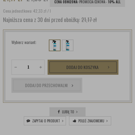
CENA OBNIŻONA:
PROMOCJA CENOWA -
10% ALL
Cena jednostkowa: 42,33
zł
/ l
Najniższa cena z 30 dni przed obniżką:
21,17 zł
Wybierz wariant:
DODAJ DO KOSZYKA
DODAJ DO PRZECHOWALNI
LUBIĘ TO
ZAPYTAJ O PRODUKT
POLEĆ ZNAJOMEMU