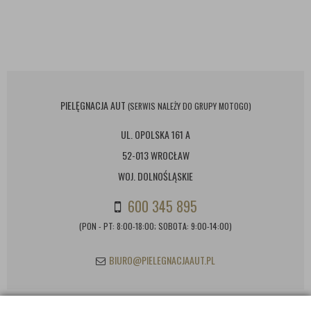
PIELĘGNACJA AUT
(SERWIS NALEŻY DO GRUPY MOTOGO)
UL. OPOLSKA 161 A
52-013 WROCŁAW
WOJ. DOLNOŚLĄSKIE
600 345 895
(PON - PT: 8:00-18:00; SOBOTA: 9:00-14:00)
BIURO@PIELEGNACJAAUT.PL