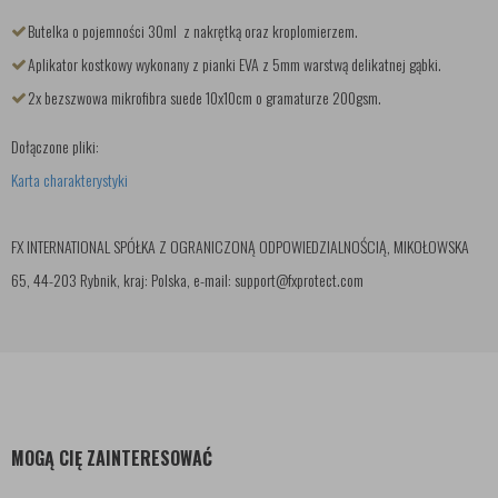
Butelka o pojemności 30ml z nakrętką oraz kroplomierzem.
Aplikator kostkowy wykonany z pianki EVA z 5mm warstwą delikatnej gąbki.
2x bezszwowa mikrofibra suede 10x10cm o gramaturze 200gsm.
Dołączone pliki:
Karta charakterystyki
FX INTERNATIONAL SPÓŁKA Z OGRANICZONĄ ODPOWIEDZIALNOŚCIĄ, MIKOŁOWSKA
65, 44-203 Rybnik, kraj: Polska, e-mail: support@fxprotect.com
MOGĄ CIĘ ZAINTERESOWAĆ