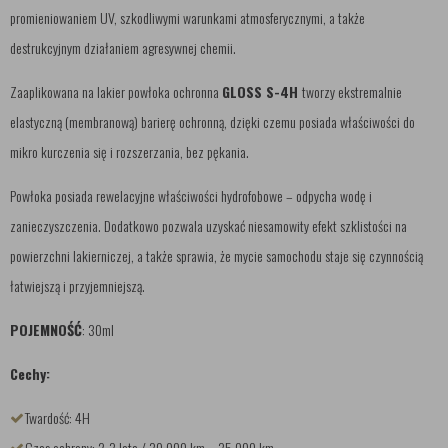
promieniowaniem UV, szkodliwymi warunkami atmosferycznymi, a także
destrukcyjnym działaniem agresywnej chemii.
Zaaplikowana na lakier powłoka ochronna
GLOSS S-4H
tworzy ekstremalnie
elastyczną (membranową) barierę ochronną, dzięki czemu posiada właściwości do
mikro kurczenia się i rozszerzania, bez pękania.
Powłoka posiada rewelacyjne właściwości hydrofobowe – odpycha wodę i
zanieczyszczenia. Dodatkowo pozwala uzyskać niesamowity efekt szklistości na
powierzchni lakierniczej, a także sprawia, że mycie samochodu staje się czynnością
łatwiejszą i przyjemniejszą.
POJEMNOŚĆ
: 30ml
Cechy:
Twardość: 4H
Czas ochrony: 2-3 lata / 30.000 km – 35.000 km