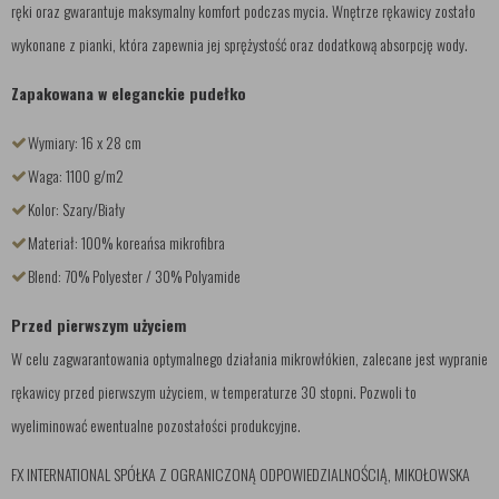
ręki oraz gwarantuje maksymalny komfort podczas mycia. Wnętrze rękawicy zostało
wykonane z pianki, która zapewnia jej sprężystość oraz dodatkową absorpcję wody.
Zapakowana w eleganckie pudełko
Wymiary: 16 x 28 cm
Waga: 1100 g/m2
Kolor: Szary/Biały
Materiał: 100% koreańsa mikrofibra
Blend: 70% Polyester / 30% Polyamide
Przed pierwszym użyciem
W celu zagwarantowania optymalnego działania mikrowłókien, zalecane jest wypranie
rękawicy przed pierwszym użyciem, w temperaturze 30 stopni. Pozwoli to
wyeliminować ewentualne pozostałości produkcyjne.
FX INTERNATIONAL SPÓŁKA Z OGRANICZONĄ ODPOWIEDZIALNOŚCIĄ, MIKOŁOWSKA