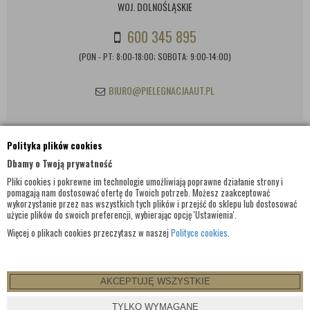
WOJ. DOLNOŚLĄSKIE
600 345 895
(PON - PT: 8:00-18:00; SOBOTA: 9:00-14:00)
BIURO@PIELEGNACJAAUT.PL
Polityka plików cookies
INFORMACJE KONTAKTOWE
Dbamy o Twoją prywatność
Pliki cookies i pokrewne im technologie umożliwiają poprawne działanie strony i
pomagają nam dostosować ofertę do Twoich potrzeb. Możesz zaakceptować
wykorzystanie przez nas wszystkich tych plików i przejść do sklepu lub dostosować
użycie plików do swoich preferencji, wybierając opcję 'Ustawienia'.
Więcej o plikach cookies przeczytasz w naszej
Polityce cookies
.
AKCEPTUJĘ WSZYSTKIE
© WSZELKIE PRAWA ZASTRZEŻONE 2017 |
PIELEGNACJAAUT.PL
TYLKO WYMAGANE