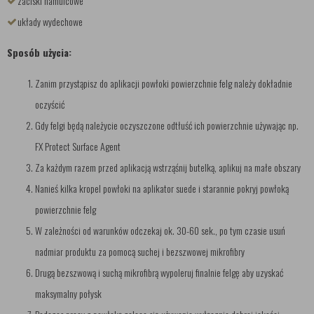
zaciski hamulcowe
układy wydechowe
Sposób użycia:
Zanim przystąpisz do aplikacji powłoki powierzchnie felg należy dokładnie
oczyścić
Gdy felgi będą należycie oczyszczone odtłuść ich powierzchnie używając np.
FX Protect Surface Agent
Za każdym razem przed aplikacją wstrząśnij butelką, aplikuj na małe obszary
Nanieś kilka kropel powłoki na aplikator suede i starannie pokryj powłoką
powierzchnie felg
W zależności od warunków odczekaj ok. 30-60 sek., po tym czasie usuń
nadmiar produktu za pomocą suchej i bezszwowej mikrofibry
Drugą bezszwową i suchą mikrofibrą wypoleruj finalnie felgę aby uzyskać
maksymalny połysk