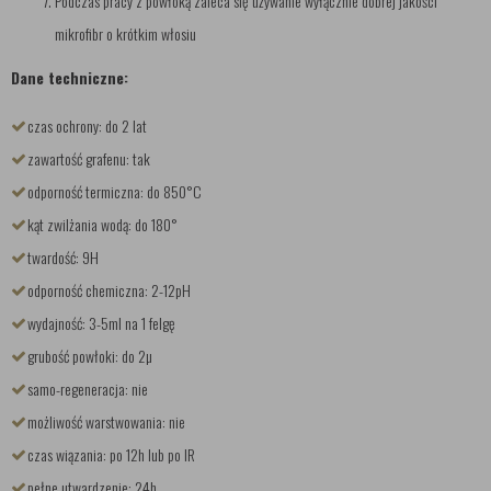
Podczas pracy z powłoką zaleca się używanie wyłącznie dobrej jakości
mikrofibr o krótkim włosiu
Dane techniczne:
czas ochrony: do 2 lat
zawartość grafenu: tak
odporność termiczna: do 850°C
kąt zwilżania wodą: do 180°
twardość: 9H
odporność chemiczna: 2-12pH
wydajność: 3-5ml na 1 felgę
grubość powłoki: do 2µ
samo-regeneracja: nie
możliwość warstwowania: nie
czas wiązania: po 12h lub po IR
pełne utwardzenie: 24h