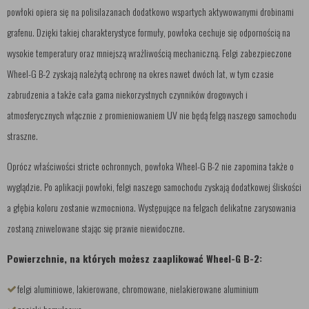
powłoki opiera się na polisilazanach dodatkowo wspartych aktywowanymi drobinami
grafenu. Dzięki takiej charakterystyce formuły, powłoka cechuje się odpornością na
wysokie temperatury oraz mniejszą wrażliwością mechaniczną. Felgi zabezpieczone
Wheel-G B-2 zyskają należytą ochronę na okres nawet dwóch lat, w tym czasie
zabrudzenia a także cała gama niekorzystnych czynników drogowych i
atmosferycznych włącznie z promieniowaniem UV nie będą felgą naszego samochodu
straszne.
Oprócz właściwości stricte ochronnych, powłoka Wheel-G B-2 nie zapomina także o
wyglądzie. Po aplikacji powłoki, felgi naszego samochodu zyskają dodatkowej śliskości
a głębia koloru zostanie wzmocniona. Występujące na felgach delikatne zarysowania
zostaną zniwelowane stając się prawie niewidoczne.
Powierzchnie, na których możesz zaaplikować Wheel-G B-2:
felgi aluminiowe, lakierowane, chromowane, nielakierowane aluminium