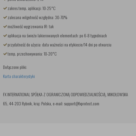
zakres temp. aplikacji: 10-25°C
zalecana wilgotność względna: 30-70%
możliwość wygrzewania IR: tak
aplikacja na świeżo lakierowanych elementach: po 6-8 tygodniach
przydatność do użycia: data ważności na etykiecie/14 dni po otwarciu
temp. przechowywania: 10-20°C
Dołączone pliki:
Karta charakterystyki
FX INTERNATIONAL SPÓŁKA Z OGRANICZONĄ ODPOWIEDZIALNOŚCIĄ, MIKOŁOWSKA
65, 44-203 Rybnik, kraj: Polska, e-mail: support@fxprotect.com