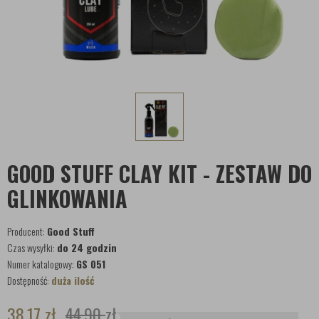
GOOD STUFF CLAY KIT - ZESTAW DO
GLINKOWANIA
Producent:
Good Stuff
Czas wysyłki:
do 24 godzin
Numer katalogowy:
GS 051
Dostępność:
duża ilość
38,17
zł
44,90
zł