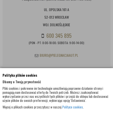
UL. OPOLSKA 161 A
52-013 WROCŁAW
WOJ. DOLNOŚLĄSKIE
600 345 895
(PON - PT: 8:00-18:00; SOBOTA: 9:00-14:00)
BIURO@PIELEGNACJAAUT.PL
Polityka plików cookies
INFORMACJE KONTAKTOWE
Dbamy o Twoją prywatność
Pliki cookies i pokrewne im technologie umożliwiają poprawne działanie strony i
pomagają nam dostosować ofertę do Twoich potrzeb. Możesz zaakceptować
wykorzystanie przez nas wszystkich tych plików i przejść do sklepu lub dostosować
użycie plików do swoich preferencji, wybierając opcję 'Ustawienia'.
Więcej o plikach cookies przeczytasz w naszej
Polityce cookies
.