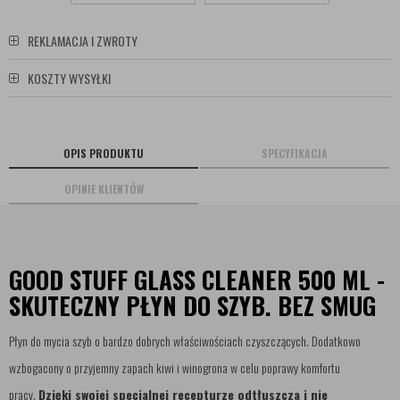
REKLAMACJA I ZWROTY
KOSZTY WYSYŁKI
OPIS PRODUKTU
SPECYFIKACJA
OPINIE KLIENTÓW
GOOD STUFF GLASS CLEANER 500 ML -
SKUTECZNY PŁYN DO SZYB. BEZ SMUG
Płyn do mycia szyb o bardzo dobrych właściwościach czyszczących. Dodatkowo
wzbogacony o przyjemny zapach kiwi i winogrona w celu poprawy komfortu
pracy.
Dzięki swojej specjalnej recepturze odtłuszcza i nie