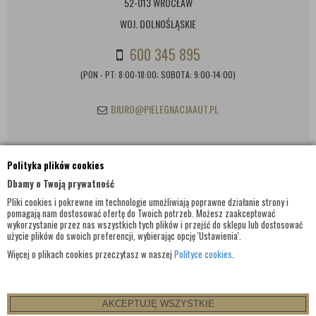
52-013 WROCŁAW
WOJ. DOLNOŚLĄSKIE
600 345 895
(PON - PT: 8:00-18:00; SOBOTA: 9:00-14:00)
BIURO@PIELEGNACJAAUT.PL
Polityka plików cookies
INFORMACJE KONTAKTOWE
Dbamy o Twoją prywatność
Pliki cookies i pokrewne im technologie umożliwiają poprawne działanie strony i
pomagają nam dostosować ofertę do Twoich potrzeb. Możesz zaakceptować
wykorzystanie przez nas wszystkich tych plików i przejść do sklepu lub dostosować
użycie plików do swoich preferencji, wybierając opcję 'Ustawienia'.
Więcej o plikach cookies przeczytasz w naszej
Polityce cookies
.
AKCEPTUJĘ WSZYSTKIE