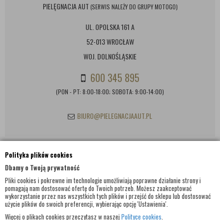
PIELĘGNACJA AUT
(SERWIS NALEŻY DO GRUPY MOTOGO)
UL. OPOLSKA 161 A
52-013 WROCŁAW
WOJ. DOLNOŚLĄSKIE
600 345 895
(PON - PT: 8:00-18:00; SOBOTA: 9:00-14:00)
BIURO@PIELEGNACJAAUT.PL
Polityka plików cookies
INFORMACJE KONTAKTOWE
Dbamy o Twoją prywatność
Pliki cookies i pokrewne im technologie umożliwiają poprawne działanie strony i
pomagają nam dostosować ofertę do Twoich potrzeb. Możesz zaakceptować
wykorzystanie przez nas wszystkich tych plików i przejść do sklepu lub dostosować
użycie plików do swoich preferencji, wybierając opcję 'Ustawienia'.
Więcej o plikach cookies przeczytasz w naszej
Polityce cookies
.