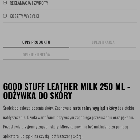
REKLAMACJA I ZWROTY
KOSZTY WYSYŁKI
OPIS PRODUKTU
SPECYFIKACJA
OPINIE KLIENTÓW
GOOD STUFF LEATHER MILK 250 ML -
ODŻYWKA DO SKÓRY
Środek do zabezpieczenia skóry. Zachowuje
naturalny wygląd skóry
bez efektu
nabłyszczenia. Dzięki wartościom odżywczym zapobiega przesuszaniu oraz pękaniu.
Pozostawia przyjemny zapach skóry. Mleczko powinno być nakładane za pomocą
aplikatora lub gąbki na czystą i odtłuszczoną skórę.