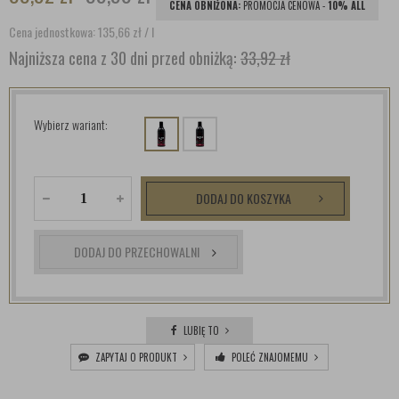
CENA OBNIŻONA:
PROMOCJA CENOWA -
10% ALL
Cena jednostkowa: 135,66
zł
/ l
Najniższa cena z 30 dni przed obniżką:
33,92 zł
Wybierz wariant:
DODAJ DO KOSZYKA
DODAJ DO PRZECHOWALNI
LUBIĘ TO
ZAPYTAJ O PRODUKT
POLEĆ ZNAJOMEMU