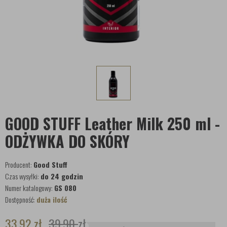
GOOD STUFF Leather Milk 250 ml -
ODŻYWKA DO SKÓRY
Producent:
Good Stuff
Czas wysyłki:
do 24 godzin
Numer katalogowy:
GS 080
Dostępność:
duża ilość
33,92
zł
39,90
zł