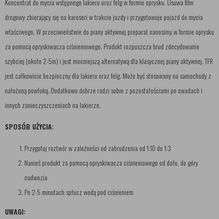
Koncentrat do mycia wstępnego lakieru oraz felg w formie oprysku. Usuwa film
drogowy zbierający się na karoseri w trakcie jazdy i przygotowuje pojazd do mycia
właściwego. W przeciwieństwie do piany aktywnej preparat nanosimy w formie oprysku
za pomocą opryskiwacza ciśnieniowego. Produkt rozpuszcza brud zdecydowanie
szybciej (około 2-5m) i jest mocniejszą alternatywą dla klasycznej piany aktywnej. TFR
jest całkowicie bezpieczny dla lakieru oraz felg. Może być stosowany na samochody z
nałożoną powłoką. Dodatkowo dobrze radzi sobie z pozostałościami po owadach i
innych zanieczyszczeniach na lakierze.
SPOSÓB UŻYCIA:
Przygotuj roztwór w zależności od zabrudzenia od 1:10 do 1:3
Nanieś produkt za pomocą opryskiwacza ciśnieniowego od dołu, do góry
nadwozia
Po 2-5 minutach spłucz wodą pod ciśnieniem
UWAGI: