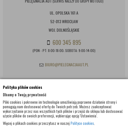
PIELĘGNACJA AUT
(SERWIS NALEŻY DO GRUPY MOTOGO)
UL. OPOLSKA 161 A
52-013 WROCŁAW
WOJ. DOLNOŚLĄSKIE
600 345 895
(PON - PT: 8:00-18:00; SOBOTA: 9:00-14:00)
BIURO@PIELEGNACJAAUT.PL
Polityka plików cookies
INFORMACJE KONTAKTOWE
Dbamy o Twoją prywatność
Pliki cookies i pokrewne im technologie umożliwiają poprawne działanie strony i
pomagają nam dostosować ofertę do Twoich potrzeb. Możesz zaakceptować
wykorzystanie przez nas wszystkich tych plików i przejść do sklepu lub dostosować
użycie plików do swoich preferencji, wybierając opcję 'Ustawienia'.
Więcej o plikach cookies przeczytasz w naszej
Polityce cookies
.