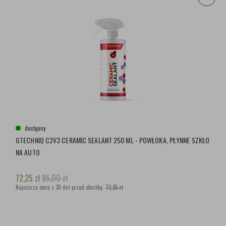
dostępny
GTECHNIQ C2V3 CERAMIC SEALANT 250 ML - POWŁOKA, PŁYNNE SZKŁO
NA AUTO
72,25
zł
85,00
zł
Najniższa cena z 30 dni przed obniżką:
72,25 zł