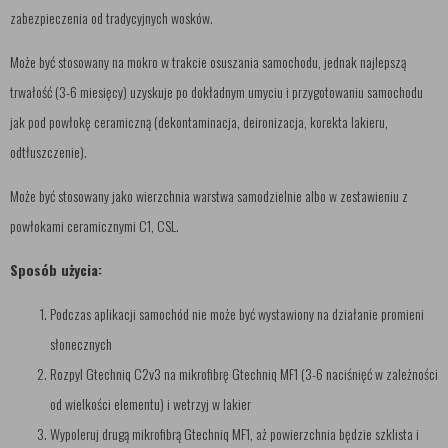
zabezpieczenia od tradycyjnych wosków.
Może być stosowany na mokro w trakcie osuszania samochodu, jednak najlepszą
trwałość (3-6 miesięcy) uzyskuje po dokładnym umyciu i przygotowaniu samochodu
jak pod powłokę ceramiczną (dekontaminacja, deironizacja, korekta lakieru,
odtłuszczenie).
Może być stosowany jako wierzchnia warstwa samodzielnie albo w zestawieniu z
powłokami ceramicznymi C1, CSL.
Sposób użycia:
Podczas aplikacji samochód nie może być wystawiony na działanie promieni
słonecznych
Rozpyl Gtechniq C2v3 na mikrofibrę Gtechniq MF1 (3-6 naciśnięć w zależności
od wielkości elementu) i wetrzyj w lakier
Wypoleruj drugą mikrofibrą Gtechniq MF1, aż powierzchnia będzie szklista i