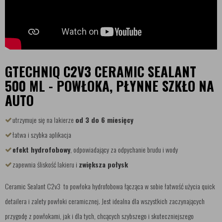
GTECHNIQ C2V3 CERAMIC SEALANT
500 ML - POWŁOKA, PŁYNNE SZKŁO NA
AUTO
utrzymuje się na lakierze
od 3 do 6 miesięcy
łatwa i szybka aplikacja
efekt hydrofobowy
, odpowiadający za odpychanie brudu i wody
zapewnia śliskość lakieru i
zwiększa połysk
Ceramic Sealant C2v3 to powłoka hydrofobowa łącząca w sobie łatwość użycia quick
detailera i zalety powłoki ceramicznej. Jest idealna dla wszystkich zaczynających
przygodę z powłokami, jak i dla tych, chcących szybszego i skuteczniejszego