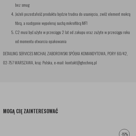
bez smug
Jeżeli pozostałość produktu będzie trudna do usunięcia, zwilż element mokrą
fibrą, a następnie wypoleruj suchą mikrofibrą MF1
C2 musi być użyte w przeciągu 2 lat od zakupu oraz zużyte w przeciągu roku
od momentu otwarcia opakowania
DETAILING SERVICES MICHAŁ ZABOROWSKI SPÓŁKA KOMANDYTOWA, PORY 60/42,
02-757 WARSZAWA, kraj: Polska, e-mail: kontakt@gtechniq.pl
MOGĄ CIĘ ZAINTERESOWAĆ
-15%