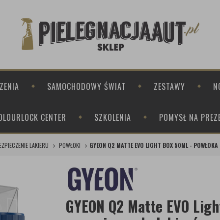
ZENIA
SAMOCHODOWY ŚWIAT
ZESTAWY
N
OLOURLOCK CENTER
SZKOLENIA
POMYSŁ NA PREZ
EZPIECZENIE LAKIERU
POWŁOKI
GYEON Q2 MATTE EVO LIGHT BOX 50ML - POWŁOK
GYEON Q2 Matte EVO Ligh