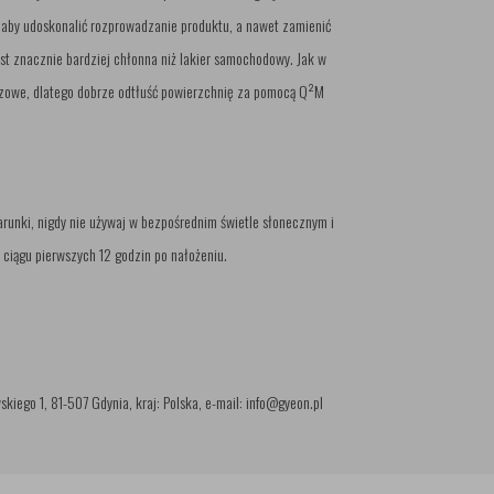
aby udoskonalić rozprowadzanie produktu, a nawet zamienić
jest znacznie bardziej chłonna niż lakier samochodowy. Jak w
uczowe, dlatego dobrze odtłuść powierzchnię za pomocą Q²M
runki, nigdy nie używaj w bezpośrednim świetle słonecznym i
ciągu pierwszych 12 godzin po nałożeniu.
o 1, 81-507 Gdynia, kraj: Polska, e-mail: info@gyeon.pl