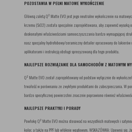
POZOSTAWIA W PEŁNI MATOWE WYKOŃCZENIE
Główną zaletą Q² Matte EVO jest jego neutralne wykończenie na matowych
krzemu (SiO2) została specjalnie zaprojektowana, aby zapewnić wysoką 
doskonałymi właściwościami samooczyszczania bardzo wymagającej struk
nasz specjalny hydrofobowy/ceramiczny detailer opracowany do lakieró
aplikatorami i instrukcją obsługi sprecyzowaną dla tego produktu.
NAJLEPSZE ROZWIĄZANIE DLA SAMOCHODÓW Z MATOWYM W
Q² Matte EVO został zaprojektowany od podstaw wyłącznie do wykończe
trwałość w porównaniu ze zwykłymi produktami do zabezpieczania. W po
bardzo specyficznej powierzchni znacznie poprawiono również właściwoś
NAJLEPSZE PRAKTYKI I PORADY
Powłokę Q² Matte EVO można stosować na wszystkich matowych i satynowyc
kolor, a także na PPF lub włóknie węglowym. WSKAZÓWKA: Upewnij się, 