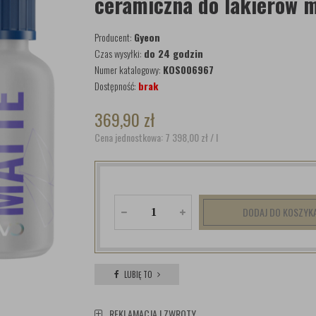
ceramiczna do lakierów 
Producent:
Gyeon
Czas wysyłki:
do 24 godzin
Numer katalogowy:
KOS006967
Dostępność:
brak
369,90
zł
Cena jednostkowa: 7 398,00
zł
/ l
DODAJ DO KOSZYK
LUBIĘ TO
REKLAMACJA I ZWROTY