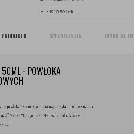
KOSZTY WYSYŁKI
S PRODUKTU
SPECYFIKACJA
OPINIE KLIE
X 50ML - POWŁOKA
TOWYCH
ikalna powłoka ceramiczna do matowych wykończeń. Wzmacnia
owej. Q² Matte EVO to jednowarstwowa formuła, łatwa w
wałości.