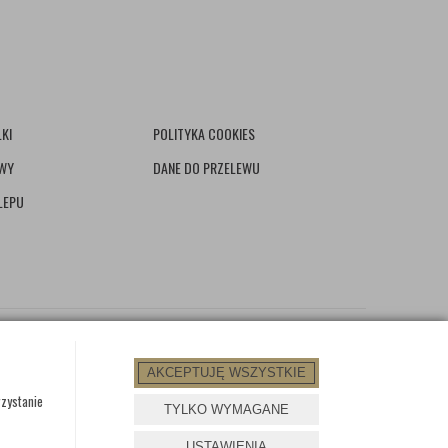
KI
POLITYKA COOKIES
AWY
DANE DO PRZELEWU
LEPU
AKCEPTUJĘ WSZYSTKIE
rzystanie
TYLKO WYMAGANE
PROJEKT I OPROGRAMOWANIE SKLEPU:
EBEXO
USTAWIENIA