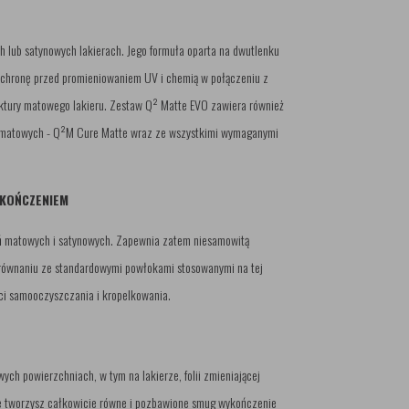
 lub satynowych lakierach. Jego formuła oparta na dwutlenku
ochronę przed promieniowaniem UV i chemią w połączeniu z
tury matowego lakieru. Zestaw Q² Matte EVO zawiera również
w matowych - Q²M Cure Matte wraz ze wszystkimi wymaganymi
YKOŃCZENIEM
ń matowych i satynowych. Zapewnia zatem niesamowitą
równaniu ze standardowymi powłokami stosowanymi na tej
ci samooczyszczania i kropelkowania.
h powierzchniach, w tym na lakierze, folii zmieniającej
że tworzysz całkowicie równe i pozbawione smug wykończenie