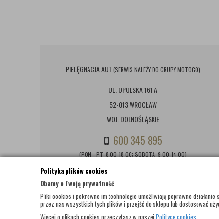
PIELĘGNACJA AUT
(SERWIS NALEŻY DO GRUPY MOTOGO)
UL. OPOLSKA 161 A
52-013 WROCŁAW
WOJ. DOLNOŚLĄSKIE
600 345 895
(PON - PT: 8:00-18:00; SOBOTA: 9:00-14:00)
Polityka plików cookies
BIURO@PIELEGNACJAAUT.PL
Dbamy o Twoją prywatność
Pliki cookies i pokrewne im technologie umożliwiają poprawne działani
przez nas wszystkich tych plików i przejść do sklepu lub dostosować użyc
Więcej o plikach cookies przeczytasz w naszej
Polityce cookies
.
© WSZELKIE PRAWA ZASTRZEŻONE 2017 |
PIELEGNACJAAUT.PL