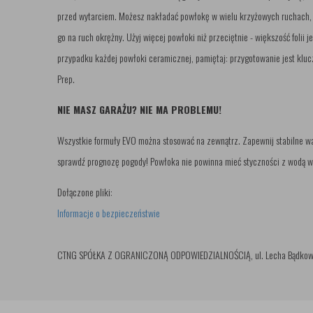
przed wytarciem. Możesz nakładać powłokę w wielu krzyżowych ruchach, 
go na ruch okrężny. Użyj więcej powłoki niż przeciętnie - większość folii 
przypadku każdej powłoki ceramicznej, pamiętaj: przygotowanie jest kl
Prep.
NIE MASZ GARAŻU? NIE MA PROBLEMU!
Wszystkie formuły EVO można stosować na zewnątrz. Zapewnij stabilne wa
sprawdź prognozę pogody! Powłoka nie powinna mieć styczności z wodą w 
Dołączone pliki:
Informacje o bezpieczeństwie
CTNG SPÓŁKA Z OGRANICZONĄ ODPOWIEDZIALNOŚCIĄ, ul. Lecha Bądkowskieg