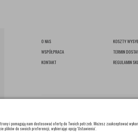
O NAS
KOSZTY WYSYŁ
WSPÓŁPRACA
TERMIN DOST
KONTAKT
REGULAMIN SK
e strony i pomagają nam dostosować ofertę do Twoich potrzeb. Możesz zaakceptować wyko
ie plików do swoich preferencji, wybierając opcję 'Ustawienia'.