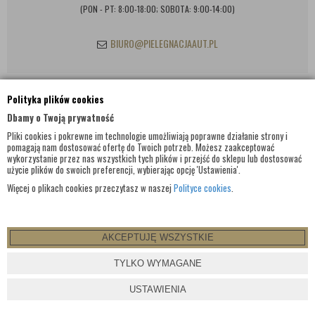
(PON - PT: 8:00-18:00; SOBOTA: 9:00-14:00)
BIURO@PIELEGNACJAAUT.PL
Polityka plików cookies
INFORMACJE KONTAKTOWE
Dbamy o Twoją prywatność
Pliki cookies i pokrewne im technologie umożliwiają poprawne działanie strony i
pomagają nam dostosować ofertę do Twoich potrzeb. Możesz zaakceptować
wykorzystanie przez nas wszystkich tych plików i przejść do sklepu lub dostosować
użycie plików do swoich preferencji, wybierając opcję 'Ustawienia'.
Więcej o plikach cookies przeczytasz w naszej
Polityce cookies
.
AKCEPTUJĘ WSZYSTKIE
© WSZELKIE PRAWA ZASTRZEŻONE 2017 |
PIELEGNACJAAUT.PL
TYLKO WYMAGANE
PROJEKT I OPROGRAMOWANIE SKLEPU:
EBEXO
USTAWIENIA