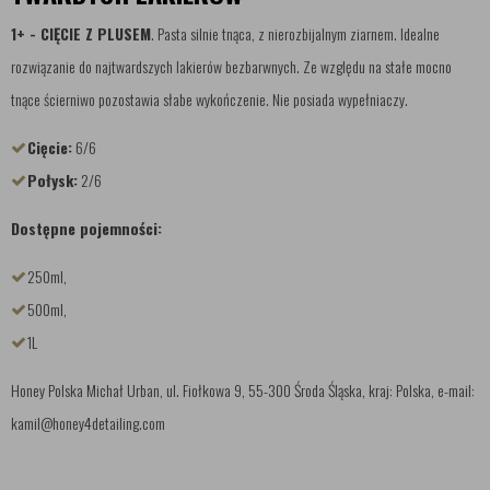
1+ - CIĘCIE Z PLUSEM
. Pasta silnie tnąca, z nierozbijalnym ziarnem. Idealne
rozwiązanie do najtwardszych lakierów bezbarwnych. Ze względu na stałe mocno
tnące ścierniwo pozostawia słabe wykończenie. Nie posiada wypełniaczy.
Cięcie:
6/6
Połysk:
2/6
Dostępne pojemności:
250ml,
500ml,
1L
Honey Polska Michał Urban, ul. Fiołkowa 9, 55-300 Środa Śląska, kraj: Polska, e-mail:
kamil@honey4detailing.com