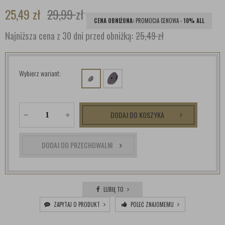
25,49
zł
29,99
zł
CENA OBNIŻONA:
PROMOCJA CENOWA -
10% ALL
Najniższa cena z 30 dni przed obniżką:
25,49 zł
Wybierz wariant:
DODAJ DO KOSZYKA
DODAJ DO PRZECHOWALNI
LUBIĘ TO
ZAPYTAJ O PRODUKT
POLEĆ ZNAJOMEMU