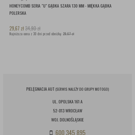
HONEYCOMB SERIA "U" GĄBKA SZARA 130 MM - MIĘKKA GĄBKA
POLERSKA
29,67
zł
34,90
zł
Najniższa cena z 30 dni przed obniżką:
29,67 zł
PIELĘGNACJA AUT
(SERWIS NALEŻY DO GRUPY MOTOGO)
UL. OPOLSKA 161 A
52-013 WROCŁAW
WOJ. DOLNOŚLĄSKIE
600 345 895