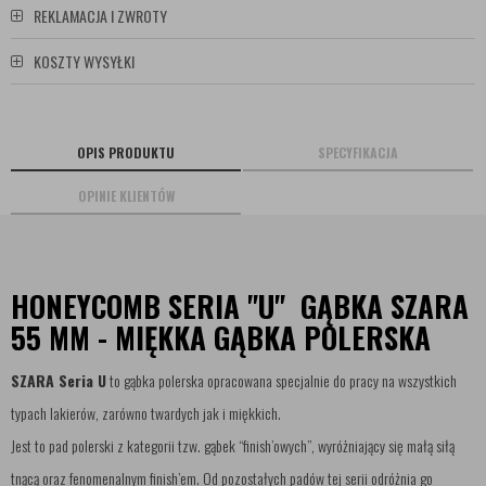
REKLAMACJA I ZWROTY
KOSZTY WYSYŁKI
OPIS PRODUKTU
SPECYFIKACJA
OPINIE KLIENTÓW
HONEYCOMB SERIA "U" GĄBKA SZARA
55 MM - MIĘKKA GĄBKA POLERSKA
SZARA Seria U
to gąbka polerska opracowana specjalnie do pracy na wszystkich
typach lakierów, zarówno twardych jak i miękkich.
Jest to pad polerski z kategorii tzw. gąbek “finish’owych”, wyróżniający się małą siłą
tnącą oraz fenomenalnym finish’em. Od pozostałych padów tej serii odróżnia go