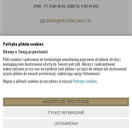
(PON - PT: 8:00-18:00; SOBOTA: 9:00-14:00)
BIURO@PIELEGNACJAAUT.PL
Polityka plików cookies
INFORMACJE KONTAKTOWE
Dbamy o Twoją prywatność
Pliki cookies i pokrewne im technologie umożliwiają poprawne działanie strony i
pomagają nam dostosować ofertę do Twoich potrzeb. Możesz zaakceptować
wykorzystanie przez nas wszystkich tych plików i przejść do sklepu lub dostosować
użycie plików do swoich preferencji, wybierając opcję 'Ustawienia'.
Więcej o plikach cookies przeczytasz w naszej
Polityce cookies
.
AKCEPTUJĘ WSZYSTKIE
© WSZELKIE PRAWA ZASTRZEŻONE 2017 |
PIELEGNACJAAUT.PL
TYLKO WYMAGANE
PROJEKT I OPROGRAMOWANIE SKLEPU:
EBEXO
USTAWIENIA