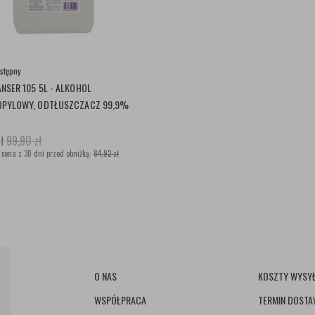
stępny
ANSER 105 5L - ALKOHOL
OPYLOWY, ODTŁUSZCZACZ 99,9%
ł
99,90
zł
 cena z 30 dni przed obniżką:
84,92 zł
O NAS
KOSZTY WYSYŁ
WSPÓŁPRACA
TERMIN DOST