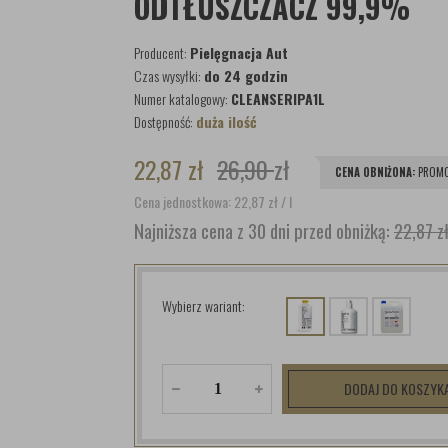
ODTŁUSZCZACZ 99,9%
Producent:
Pielęgnacja Aut
Czas wysyłki:
do 24 godzin
Numer katalogowy:
CLEANSERIPA1L
Dostępność:
duża ilość
22,87
zł
26,90
zł
CENA OBNIŻONA:
PROMO
Cena jednostkowa: 22,87
zł
/ l
Najniższa cena z 30 dni przed obniżką:
22,87 z
Wybierz wariant:
DODAJ DO KOSZYK