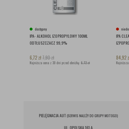
dostępny
niedo
IPA- ALKOHOL IZOPROPYLOWY 100ML
IPA CLE
ODTŁUSZCZACZ 99,9%
IZPOPR
6,72
zł
7,90
zł
84,92
z
Najniższa cena z 30 dni przed obniżką:
6,72 zł
Najniższa
PIELĘGNACJA AUT
(SERWIS NALEŻY DO GRUPY MOTOGO)
UL. OPOLSKA 161 A