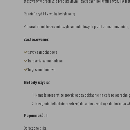
stosowany w przemyśle produkcyjnym i zakładach poligraficznych. IPA jes
Rozcieńczyć 1:1 z wodą destylowaną.
Preparat do odtłuszczania szyb samochodowych przed zabezpieczeniem, fe
Zastosowanie:
szyby samochodowe
karoseria samochodowa
felgi samochodowe
Metody użycia:
Nanieść preparat ze spryskiwacza dokładnie na całą powierzchnię
Następnie delikatnie przetrzeć do sucha szmatką z delikatnego w
Pojemność:
1L
Dołączone pliki: