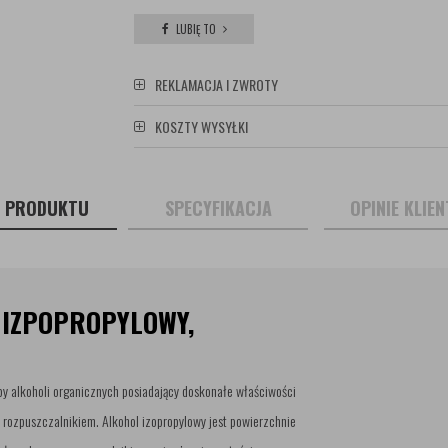
LUBIĘ TO
REKLAMACJA I ZWROTY
KOSZTY WYSYŁKI
S PRODUKTU
SPECYFIKACJA
OPINIE KLIE
L IZPOPROPYLOWY,
py alkoholi organicznych posiadający doskonałe właściwości
 rozpuszczalnikiem. Alkohol izopropylowy jest powierzchnie