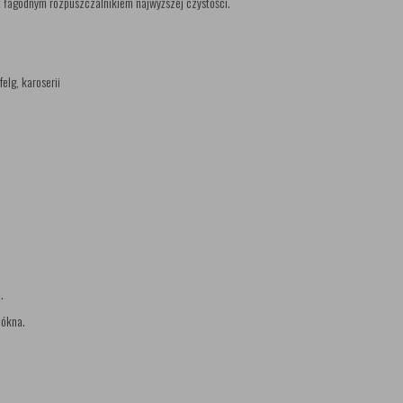
t łagodnym rozpuszczalnikiem najwyższej czystości.
lg, karoserii
.
łókna.