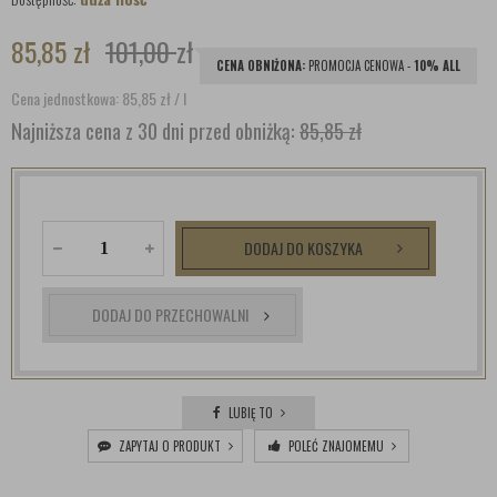
85,85
zł
101,00
zł
CENA OBNIŻONA:
PROMOCJA CENOWA -
10% ALL
Cena jednostkowa: 85,85
zł
/ l
Najniższa cena z 30 dni przed obniżką:
85,85 zł
DODAJ DO KOSZYKA
DODAJ DO PRZECHOWALNI
LUBIĘ TO
ZAPYTAJ O PRODUKT
POLEĆ ZNAJOMEMU