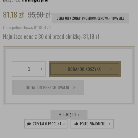
81,18
zł
95,50
zł
CENA OBNIŻONA:
PROMOCJA CENOWA -
10% ALL
Cena jednostkowa: 81,18
zł
/ l
Najniższa cena z 30 dni przed obniżką:
81,18 zł
DODAJ DO KOSZYKA
DODAJ DO PRZECHOWALNI
LUBIĘ TO
ZAPYTAJ O PRODUKT
POLEĆ ZNAJOMEMU