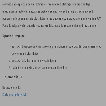
również zabezpiecza powierzchnie – chroni przed blaknięciem oraz nadaje
niesamowite matowe i naturalne wykończenie. Tworzy barierę ochronną przed
ponownym brudzeniem się plastików i oraz zabezpiecza przed promieniowaniem UV.
Posiada właściwości antystatyczne. Produkt posiada rekomendację firmy Daimler.
Sposób użycia:
spryskaj bezpośrednio na gąbkę lub mikrofibrę i rozprowadź równomiernie po
powierzchni plastików
zostaw na kilka minut do wyschnięcia
nadmiar produktu zetrzyj za pomocą mikrofibry
Pojemność:
1L
Dołączone pliki:
Karta charakterystyki