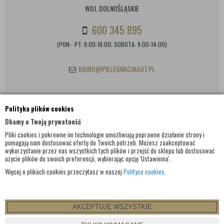
WOJ. DOLNOŚLĄSKIE
600 345 895
(PON - PT: 8:00-18:00; SOBOTA: 9:00-14:00)
BIURO@PIELEGNACJAAUT.PL
Polityka plików cookies
INFORMACJE KONTAKTOWE
Dbamy o Twoją prywatność
Pliki cookies i pokrewne im technologie umożliwiają poprawne działanie strony i
pomagają nam dostosować ofertę do Twoich potrzeb. Możesz zaakceptować
wykorzystanie przez nas wszystkich tych plików i przejść do sklepu lub dostosować
użycie plików do swoich preferencji, wybierając opcję 'Ustawienia'.
Więcej o plikach cookies przeczytasz w naszej
Polityce cookies
.
AKCEPTUJĘ WSZYSTKIE
© WSZELKIE PRAWA ZASTRZEŻONE 2017 |
PIELEGNACJAAUT.PL