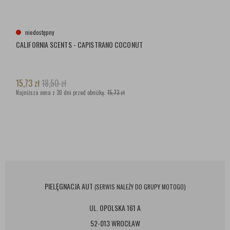
niedostępny
CALIFORNIA SCENTS - CAPISTRANO COCONUT
15,73
zł
18,50
zł
Najniższa cena z 30 dni przed obniżką:
15,73 zł
PIELĘGNACJA AUT
(SERWIS NALEŻY DO GRUPY MOTOGO)
UL. OPOLSKA 161 A
52-013 WROCŁAW