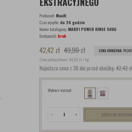
EKSTRACYJNEGO
Producent:
Maxifi
Czas wysyłki:
do 24 godzin
Numer katalogowy:
MAXIFI POWER RINSE 500G
Dostępność:
brak
42,42
zł
49,90
zł
CENA OBNIŻONA:
PROMO
Cena jednostkowa: 84,83
zł
/ kg
Najniższa cena z 30 dni przed obniżką:
42,42 z
Wybierz wariant:
DODAJ DO KOSZYK