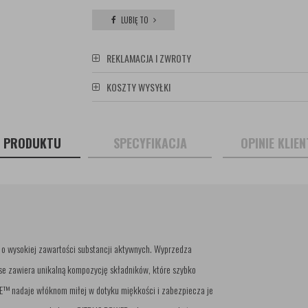
LUBIĘ TO
REKLAMACJA I ZWROTY
KOSZTY WYSYŁKI
S PRODUKTU
SPECYFIKACJA
OPINIE KLIE
i o wysokiej zawartości substancji aktywnych. Wyprzedza
nse zawiera unikalną kompozycję składników, które szybko
TLE™ nadaje włóknom miłej w dotyku miękkości i zabezpiecza je