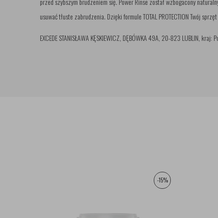
przed szybszym brudzeniem się. Power Rinse został wzbogacony natural
usuwać tłuste zabrudzenia. Dzięki formule TOTAL PROTECTION Twój sprzęt
EXCEDE STANISŁAWA KĘSKIEWICZ, DĘBÓWKA 49A, 20-823 LUBLIN, kraj: Pols
-15%