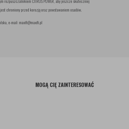
nym rozpuszczalnikiem CITRUS POWER, aby jeszcze skuteczniej
 jest chroniony przed korozją oraz powstawaniem osadów.
ka, e-mail: maxifi@maxifi.pl
MOGĄ CIĘ ZAINTERESOWAĆ