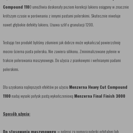
Compound 110
0 umożliwia doskonały poziom korekcji lakieru osiągany w znacznie
krótszym czasie w porównaniu z innymi pastami polerskimi. Skutecznie niweluje
nawet głębokie defekty lakieru. Usuwa szlif o granulacji 1200.
Testując ten produkt byliśmy zdumieni jak dobrze może wykańczać powierzchnię
mocno ścierna pasta polerska. Nie zawiera silikonu. Zminimalizowane pylenie w
trakcie polerowania maszynowego. Do użycia z piankowymi i wełnianymi padami
polerskimi.
Dla uzyskania najlepszych efektów po użyciu
Menzerna Heavy Cut Compound
1100
nadaj wysoki połysk pastą wykończeniową
Menzerna Final Finish 3000
Sposób użycia:
Do stosowania maszynowego –
poleruj za pomocą polerki orbitalnej lub