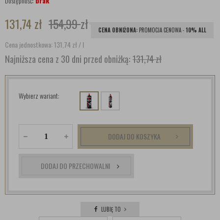
Dostępność:
brak
131,74
zł
154,99
zł
CENA OBNIŻONA:
PROMOCJA CENOWA -
10% ALL
Cena jednostkowa: 131,74
zł
/ l
Najniższa cena z 30 dni przed obniżką:
131,74 zł
Wybierz wariant:
DODAJ DO KOSZYKA
DODAJ DO PRZECHOWALNI
LUBIĘ TO