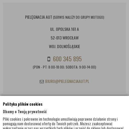
PIELĘGNACJA AUT
(SERWIS NALEŻY DO GRUPY MOTOGO)
UL. OPOLSKA 161 A
52-013 WROCŁAW
WOJ. DOLNOŚLĄSKIE
600 345 895
(PON - PT: 8:00-18:00; SOBOTA: 9:00-14:00)
BIURO@PIELEGNACJAAUT.PL
Polityka plików cookies
INFORMACJE KONTAKTOWE
Dbamy o Twoją prywatność
Pliki cookies i pokrewne im technologie umożliwiają poprawne działanie strony i
pomagają nam dostosować ofertę do Twoich potrzeb. Możesz zaakceptować
wykorzystanie przez nas wszystkich tych plików i przejść do sklepu lub dostosować