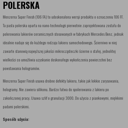
POLERSKA
Menzerna Super Finish (106 FA) to udoskonalona wersji produktu o oznaczeniu 106 FF.
Ta pasta polerska oparta na nano-technologii pierwotnie zaprojektowana została do
polerowania lakierów ceramicznych stosowanych w fabrykach Mercedes Benz, jednak
idealnie nadaje się do każdego rodzaju lakieru samochodowego. Ścierniwo w niej
zawarte stanowią najwyższej jakości mikrocząsteczki ścierne o stałej, jednolitej
wielkości co umożliwia uzyskanie doskonałego wykończenia powierzchni bez
powstawania hologramów.
Menzerna Super Finish usuwa drobne defekty lakieru, takie jak lekkie zarysowania,
hologramy. Nie zawiera silikonu. Bardzo łatwa do spolerowania z lakieru po
zakończonej pracy. Usuwa szlif o granulacji 3000. Do użycia z piankowymi, miękkimi
padami polerskimi.
Sposób użycia: