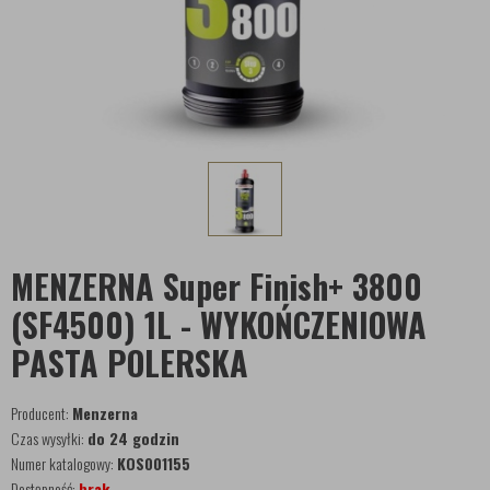
MENZERNA Super Finish+ 3800
(SF4500) 1L - WYKOŃCZENIOWA
PASTA POLERSKA
Producent:
Menzerna
Czas wysyłki:
do 24 godzin
Numer katalogowy:
KOS001155
Dostępność:
brak