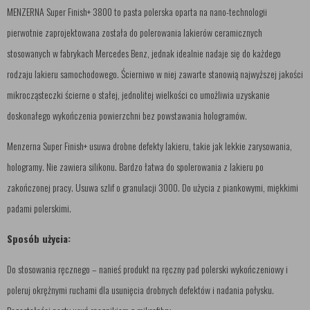
MENZERNA Super Finish+ 3800 to pasta polerska oparta na nano-technologii
pierwotnie zaprojektowana została do polerowania lakierów ceramicznych
stosowanych w fabrykach Mercedes Benz, jednak idealnie nadaje się do każdego
rodzaju lakieru samochodowego. Ścierniwo w niej zawarte stanowią najwyższej jakości
mikrocząsteczki ścierne o stałej, jednolitej wielkości co umożliwia uzyskanie
doskonałego wykończenia powierzchni bez powstawania hologramów.
Menzerna Super Finish+ usuwa drobne defekty lakieru, takie jak lekkie zarysowania,
hologramy. Nie zawiera silikonu. Bardzo łatwa do spolerowania z lakieru po
zakończonej pracy. Usuwa szlif o granulacji 3000. Do użycia z piankowymi, miękkimi
padami polerskimi.
Sposób użycia:
Do stosowania ręcznego – nanieś produkt na ręczny pad polerski wykończeniowy i
poleruj okrężnymi ruchami dla usunięcia drobnych defektów i nadania połysku.