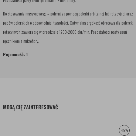
Pozostałości pasty usuń ręcznikiem z mikrofibry.
Do stosowania maszynowego – poleruj za pomocą polerki orbitalnej lub rotacyjnej oraz
padów polerskich o odpowiedniej twardości. Optymalna prędkość obrotowa dla polerek
rotacyjnych zawiera się w przedziale 1200-2000 obr/min. Pozostałości pasty usuń
ręcznikiem z mikrofibry.
Pojemność:
1L
MOGĄ CIĘ ZAINTERESOWAĆ
-15%