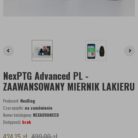
NexPTG Advanced PL -
ZAAWANSOWANY MIERNIK LAKIERU
Producent:
NexDiag
Czas wysyłki:
na zamówienie
Numer katalogowy:
NEXADVANCED
Dostępność:
brak
424,15
zł
499,00
zł