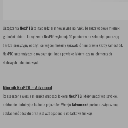
Urządzenia
NexPTG
to najbardziej innowacyjne na rynku bezprzewodowe mierniki
grubości lakieru. Urządzenia NexPTG wykonują 10 pomiarów na sekundę i pokazują
bardzo precyzyjny odczyt, co więcej możemy sprawdzić nimi prawie każdy samochód.
NexPTG automatycznie rozpoznaje i bada powłokę lakierniczą na elementach
stalowych i aluminiowych.
Miernik NexPTG – Advanced
Rozszerzona wersja miernika grubości lakieru
NexPTG
, który umożliwia szybkie,
dokładnie i intuicyjne badanie pojazdów. Wersja
Advanced
posiada zwiększoną
dokładność odczytu oraz jest wzbogacona o dodatkowe funkcje.