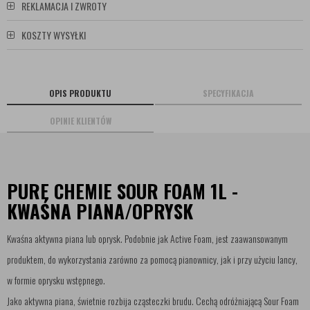
REKLAMACJA I ZWROTY
KOSZTY WYSYŁKI
OPIS PRODUKTU
SPECYFIKACJA
OPINIE KLIENTÓW
PURE CHEMIE SOUR FOAM 1L -
KWAŚNA PIANA/OPRYSK
Kwaśna aktywna piana lub oprysk. Podobnie jak Active Foam, jest zaawansowanym
produktem, do wykorzystania zarówno za pomocą pianownicy, jak i przy użyciu lancy,
w formie oprysku wstępnego.
Jako aktywna piana, świetnie rozbija cząsteczki brudu. Cechą odróżniającą Sour Foam