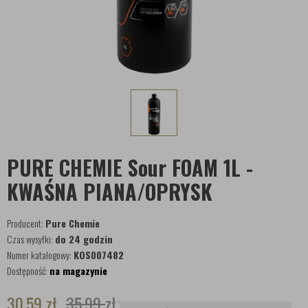
PURE CHEMIE Sour FOAM 1L -
KWAŚNA PIANA/OPRYSK
Producent:
Pure Chemie
Czas wysyłki:
do 24 godzin
Numer katalogowy:
KOS007482
Dostępność:
na magazynie
30,59
zł
35,99
zł