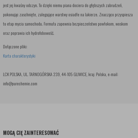
jest jej kwaśny odczyn. To dzięki niemu piana dociera do głębszych zabrudzeń,
pokonując zaschnięte, zalegające warstwy osiadłe na lakierze. Znacząco przyspiesza
to etap mycia samochodu. Formuła zapewnia bezpieczeństwo powłokom, woskom
oraz poprawia ich hydrofobowość.
Dołączone pliki:
Karta charakterystyki
LCK POLSKA, UL. TARNOGÓRSKA 239, 44-105 GLIWICE, kraj: Polska, e-mail:
info@purechemie.com
MOGĄ CIĘ ZAINTERESOWAĆ