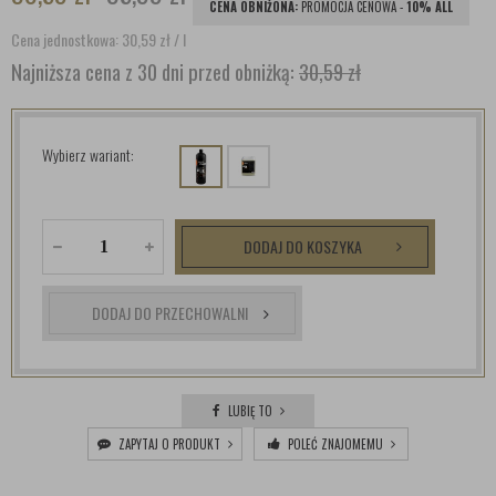
CENA OBNIŻONA:
PROMOCJA CENOWA -
10% ALL
Cena jednostkowa: 30,59
zł
/ l
Najniższa cena z 30 dni przed obniżką:
30,59 zł
Wybierz wariant:
DODAJ DO KOSZYKA
DODAJ DO PRZECHOWALNI
LUBIĘ TO
ZAPYTAJ O PRODUKT
POLEĆ ZNAJOMEMU