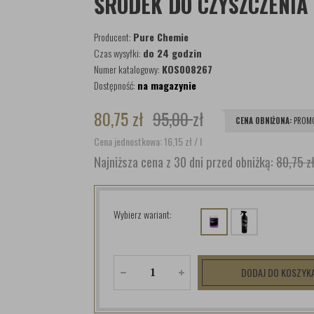
ŚRODEK DO CZYSZCZENIA
Producent:
Pure Chemie
Czas wysyłki:
do 24 godzin
Numer katalogowy:
KOS008267
Dostępność:
na magazynie
80,75
zł
95,00
zł
CENA OBNIŻONA:
PROMO
Cena jednostkowa: 16,15
zł
/ l
Najniższa cena z 30 dni przed obniżką:
80,75 z
Wybierz wariant:
DODAJ DO KOSZYK