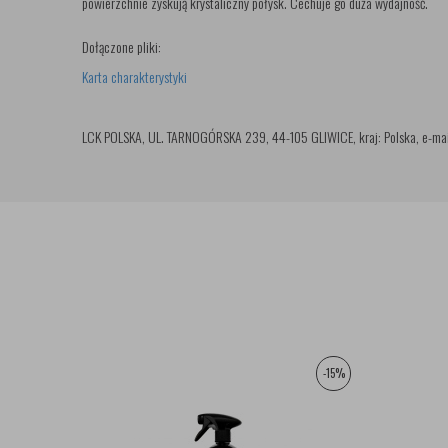
powierzchnie zyskują krystaliczny połysk. Cechuje go duża wydajność.
Dołączone pliki:
Karta charakterystyki
LCK POLSKA, UL. TARNOGÓRSKA 239, 44-105 GLIWICE, kraj: Polska, e-ma
-15%