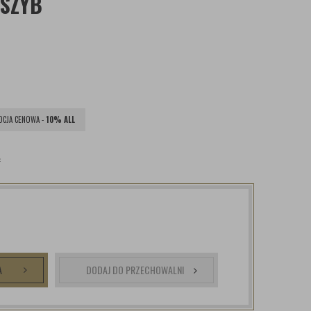
 SZYB
CJA CENOWA -
10% ALL
ł
A
DODAJ DO PRZECHOWALNI