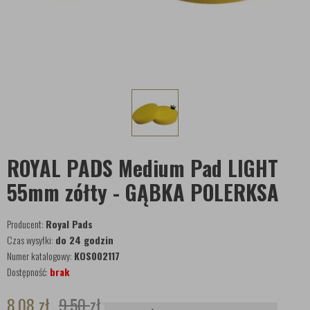
ROYAL PADS Medium Pad LIGHT
55mm zółty - GĄBKA POLERKSA
Producent:
Royal Pads
Czas wysyłki:
do 24 godzin
Numer katalogowy:
KOS002117
Dostępność:
brak
8,08
zł
9,50
zł