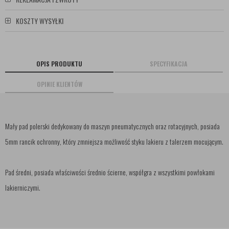
KOSZTY WYSYŁKI
OPIS PRODUKTU
SPECYFIKACJA
OPINIE KLIENTÓW
Mały pad polerski dedykowany do maszyn pneumatycznych oraz rotacyjnych, posiada
5mm rancik ochronny, który zmniejsza możliwość styku lakieru z talerzem mocującym.
Pad średni, posiada właściwości średnio ścierne, współgra z wszystkimi powłokami
lakierniczymi.