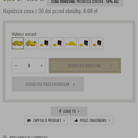
CENA OBNIŻONA:
PROMOCJA CENOWA -
10% ALL
Najniższa cena z 30 dni przed obniżką:
8,08 zł
Wybierz wariant:
DODAJ DO KOSZYKA
DODAJ DO PRZECHOWALNI
LUBIĘ TO
ZAPYTAJ O PRODUKT
POLEĆ ZNAJOMEMU
REKLAMACJA I ZWROTY