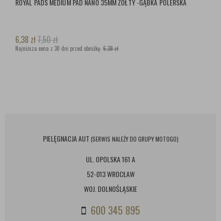
ROYAL PADS MEDIUM PAD NANO 35MM ŻÓŁTY -GĄBKA POLERSKA
6,38
zł
7,50
zł
Najniższa cena z 30 dni przed obniżką:
6,38 zł
PIELĘGNACJA AUT
(SERWIS NALEŻY DO GRUPY MOTOGO)
UL. OPOLSKA 161 A
52-013 WROCŁAW
WOJ. DOLNOŚLĄSKIE
600 345 895