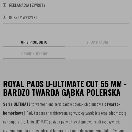
REKLAMACJA I ZWROTY
KOSZTY WYSYŁKI
OPIS PRODUKTU
SPECYFIKACJA
OPINIE KLIENTÓW
ROYAL PADS U-ULTIMATE CUT 55 MM -
BARDZO TWARDA GĄBKA POLERSKA
Seria ULTIMATE
to wzmocniona seria padów polerskich o budowie
otwarto-
komórkowej
. Pady tej serii charakteryzują się wysoką twardością oraz odpornością
na temperaturę. Linia ULTIMATE posiada pady o trzy stopniowej skali agresywności,
przeznaczone do procesu obróbki lakieru, oraz pada do wykończenia lakierów typu