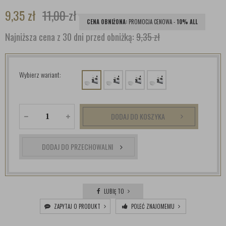
9,35
zł
11,00
zł
CENA OBNIŻONA:
PROMOCJA CENOWA -
10% ALL
Najniższa cena z 30 dni przed obniżką:
9,35 zł
Wybierz wariant:
DODAJ DO KOSZYKA
DODAJ DO PRZECHOWALNI
LUBIĘ TO
ZAPYTAJ O PRODUKT
POLEĆ ZNAJOMEMU