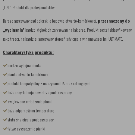
„UNI”. Produkt dla profesjonalistów.
Bardzo agresywny pad polerski o budowie otwarto-komórkowej,
przeznaczony do
„wycinania”
bardzo głębokich zarysowań na lakierze. Produkt został sklasyfikowany
jako trzeci, najbardziej agresywny stopień siły cięcia w najnowszej lini ULTIMATE.
Charakterystyka produktu:
bardzo wydajna pianka
pianka otwarto-komórkowa
produkt kompatybilny z maszynami DA oraz rotacyjnymi
duża recyrkulacja powietrza podczas pracy
zwiększone chłodzenie pianki
duża odporność na temperaturę
stała siła cięcia podczas pracy
łatwe czyszczenie pianki