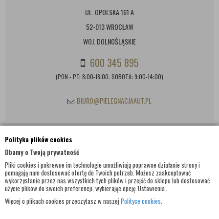
UL. OPOLSKA 161 A
52-013 WROCŁAW
WOJ. DOLNOŚLĄSKIE
600 345 895
(PON - PT: 8:00-18:00; SOBOTA: 9:00-14:00)
BIURO@PIELEGNACJAAUT.PL
Polityka plików cookies
INFORMACJE KONTAKTOWE
Dbamy o Twoją prywatność
Pliki cookies i pokrewne im technologie umożliwiają poprawne działanie strony i
pomagają nam dostosować ofertę do Twoich potrzeb. Możesz zaakceptować
wykorzystanie przez nas wszystkich tych plików i przejść do sklepu lub dostosować
użycie plików do swoich preferencji, wybierając opcję 'Ustawienia'.
Więcej o plikach cookies przeczytasz w naszej
Polityce cookies
.