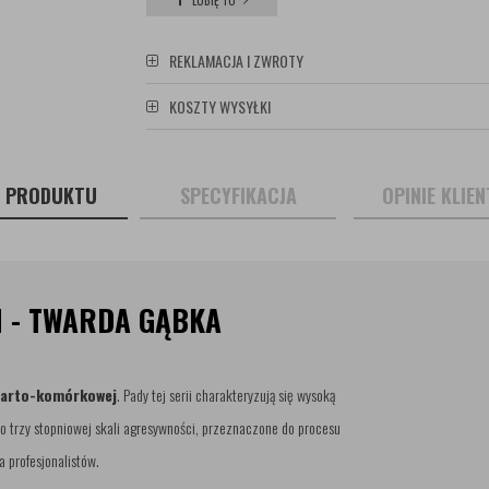
LUBIĘ TO
REKLAMACJA I ZWROTY
KOSZTY WYSYŁKI
S PRODUKTU
SPECYFIKACJA
OPINIE KLIE
M - TWARDA GĄBKA
arto-komórkowej
. Pady tej serii charakteryzują się wysoką
 o trzy stopniowej skali agresywności, przeznaczone do procesu
a profesjonalistów.