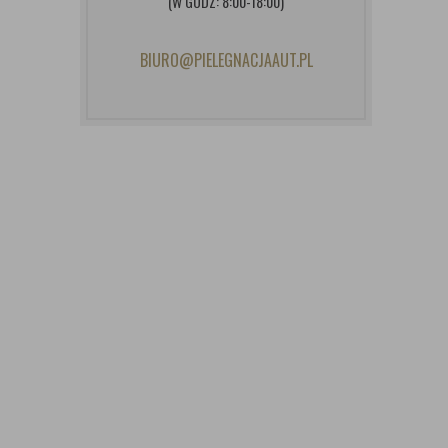
(W GODZ: 8:00-18:00)
BIURO@PIELEGNACJAAUT.PL