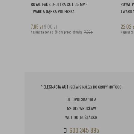
ROYAL PADS U-ULTRA CUT 35 MM -
ROYAL P
TWARDA GĄBKA POLERSKA
TWARDA
7,65
zł
9,00
zł
22,02
z
Najniższa cena z 30 dni przed obniżką:
7,65 zł
Najniższa
PIELĘGNACJA AUT
(SERWIS NALEŻY DO GRUPY MOTOGO)
UL. OPOLSKA 161 A
52-013 WROCŁAW
WOJ. DOLNOŚLĄSKIE
600 345 895