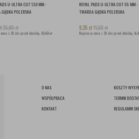
ADS U-ULTRA CUT 130 MM -
ROYAL PADS U-ULTRA CUT 55 MM -
 GĄBKA POLERSKA
TWARDA GĄBKA POLERSKA
ł
25,90
zł
9,35
zł
11,00
zł
 cena z 30 dni przed obniżką:
22,02 zł
Najniższa cena z 30 dni przed obniżką:
9,3
O NAS
KOSZTY WYSYŁ
WSPÓŁPRACA
TERMIN DOST
KONTAKT
REGULAMIN SK