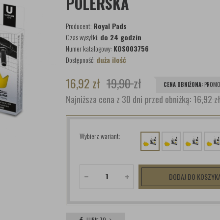
POLERSKA
Producent:
Royal Pads
Czas wysyłki:
do 24 godzin
Numer katalogowy:
KOS003756
Dostępność:
duża ilość
16,92
zł
19,90
zł
CENA OBNIŻONA:
PROMO
Najniższa cena z 30 dni przed obniżką:
16,92 zł
Wybierz wariant:
DODAJ DO KOSZYK