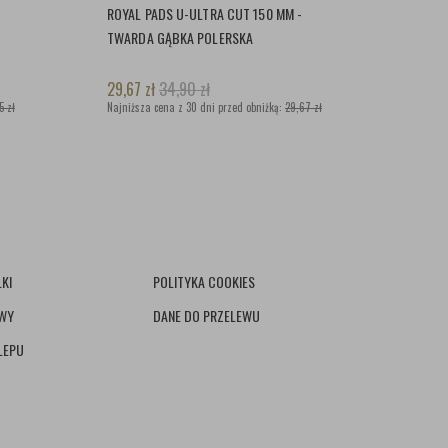
ROYAL PADS U-ULTRA CUT 150 MM -
TWARDA GĄBKA POLERSKA
29,67
zł
34,90
zł
5 zł
Najniższa cena z 30 dni przed obniżką:
29,67 zł
KI
POLITYKA COOKIES
AWY
DANE DO PRZELEWU
LEPU