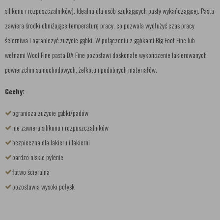
silikonu i rozpuszczalników). Idealna dla osób szukających pasty wykańczającej. Pasta
zawiera środki obniżające temperaturę pracy, co pozwala wydłużyć czas pracy
ścierniwa i ograniczyć zużycie gąbki. W połączeniu z gąbkami Big Foot Fine lub
wełnami Wool Fine pasta DA Fine pozostawi doskonałe wykończenie lakierowanych
powierzchni samochodowych, żelkotu i podobnych materiałów.
Cechy:
ogranicza zużycie gąbki/padów
nie zawiera silikonu i rozpuszczalników
bezpieczna dla lakieru i lakierni
bardzo niskie pylenie
łatwo ścieralna
pozostawia wysoki połysk