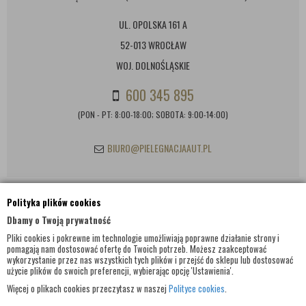
UL. OPOLSKA 161 A
52-013 WROCŁAW
WOJ. DOLNOŚLĄSKIE
600 345 895
(PON - PT: 8:00-18:00; SOBOTA: 9:00-14:00)
BIURO@PIELEGNACJAAUT.PL
Polityka plików cookies
INFORMACJE KONTAKTOWE
Dbamy o Twoją prywatność
Pliki cookies i pokrewne im technologie umożliwiają poprawne działanie strony i
pomagają nam dostosować ofertę do Twoich potrzeb. Możesz zaakceptować
wykorzystanie przez nas wszystkich tych plików i przejść do sklepu lub dostosować
użycie plików do swoich preferencji, wybierając opcję 'Ustawienia'.
Więcej o plikach cookies przeczytasz w naszej
Polityce cookies
.