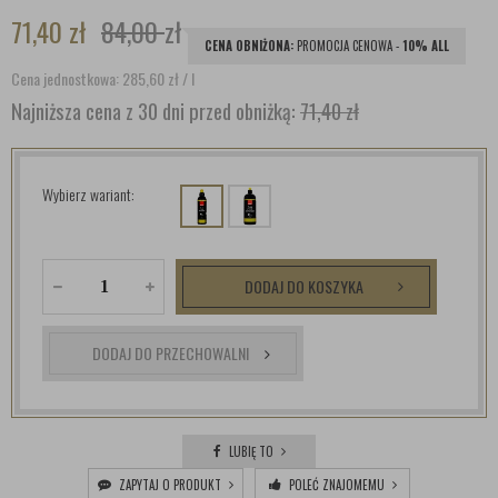
71,40
zł
84,00
zł
CENA OBNIŻONA:
PROMOCJA CENOWA -
10% ALL
Cena jednostkowa: 285,60
zł
/ l
Najniższa cena z 30 dni przed obniżką:
71,40 zł
Wybierz wariant:
DODAJ DO KOSZYKA
DODAJ DO PRZECHOWALNI
LUBIĘ TO
ZAPYTAJ O PRODUKT
POLEĆ ZNAJOMEMU