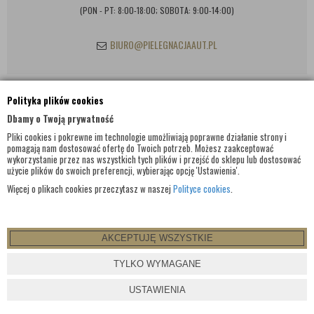
(PON - PT: 8:00-18:00; SOBOTA: 9:00-14:00)
BIURO@PIELEGNACJAAUT.PL
Polityka plików cookies
INFORMACJE KONTAKTOWE
Dbamy o Twoją prywatność
Pliki cookies i pokrewne im technologie umożliwiają poprawne działanie strony i
pomagają nam dostosować ofertę do Twoich potrzeb. Możesz zaakceptować
wykorzystanie przez nas wszystkich tych plików i przejść do sklepu lub dostosować
użycie plików do swoich preferencji, wybierając opcję 'Ustawienia'.
Więcej o plikach cookies przeczytasz w naszej
Polityce cookies
.
AKCEPTUJĘ WSZYSTKIE
© WSZELKIE PRAWA ZASTRZEŻONE 2017 |
PIELEGNACJAAUT.PL
TYLKO WYMAGANE
PROJEKT I OPROGRAMOWANIE SKLEPU:
EBEXO
USTAWIENIA