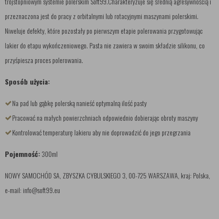
trójstopniowym systemie polerskim Soft99.Charakteryzuje się średnią agresywnością i
przeznaczona jest do pracy z orbitalnymi lub rotacyjnymi maszynami polerskimi.
Niweluje defekty, które pozostały po pierwszym etapie polerowania przygotowując
lakier do etapu wykończeniowego. Pasta nie zawiera w swoim składzie silikonu, co
przyśpiesza proces polerowania.
Sposób użycia:
Na pad lub gąbkę polerską nanieść optymalną ilość pasty
Pracować na małych powierzchniach odpowiednio dobierając obroty maszyny
Kontrolować temperaturę lakieru aby nie doprowadzić do jego przegrzania
Pojemność:
300ml
NOWY SAMOCHÓD SA, ZBYSZKA CYBULSKIEGO 3, 00-725 WARSZAWA, kraj: Polska,
e-mail: info@soft99.eu