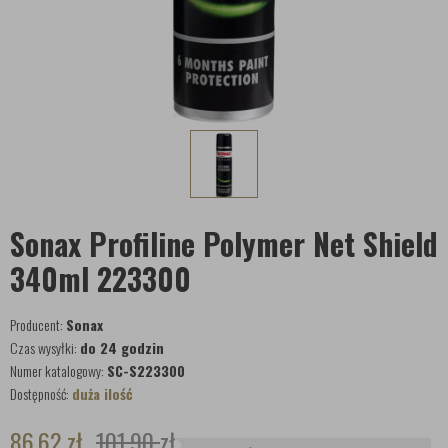
Sonax Profiline Polymer Net Shield
340ml 223300
Producent:
Sonax
Czas wysyłki:
do 24 godzin
Numer katalogowy:
SC-S223300
Dostępność:
duża ilość
86,62
zł
101,90
zł