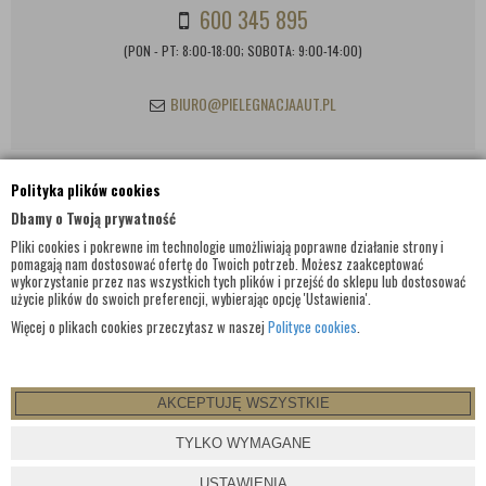
600 345 895
(PON - PT: 8:00-18:00; SOBOTA: 9:00-14:00)
BIURO@PIELEGNACJAAUT.PL
Polityka plików cookies
INFORMACJE KONTAKTOWE
Dbamy o Twoją prywatność
Pliki cookies i pokrewne im technologie umożliwiają poprawne działanie strony i
pomagają nam dostosować ofertę do Twoich potrzeb. Możesz zaakceptować
wykorzystanie przez nas wszystkich tych plików i przejść do sklepu lub dostosować
użycie plików do swoich preferencji, wybierając opcję 'Ustawienia'.
Więcej o plikach cookies przeczytasz w naszej
Polityce cookies
.
AKCEPTUJĘ WSZYSTKIE
© WSZELKIE PRAWA ZASTRZEŻONE 2017 |
PIELEGNACJAAUT.PL
TYLKO WYMAGANE
PROJEKT I OPROGRAMOWANIE SKLEPU:
EBEXO
USTAWIENIA