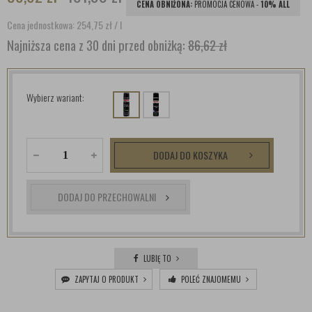
CENA OBNIŻONA:
PROMOCJA CENOWA -
10% ALL
Cena jednostkowa: 254,75
zł
/ l
Najniższa cena z 30 dni przed obniżką:
86,62 zł
Wybierz wariant:
DODAJ DO KOSZYKA
DODAJ DO PRZECHOWALNI
LUBIĘ TO
ZAPYTAJ O PRODUKT
POLEĆ ZNAJOMEMU