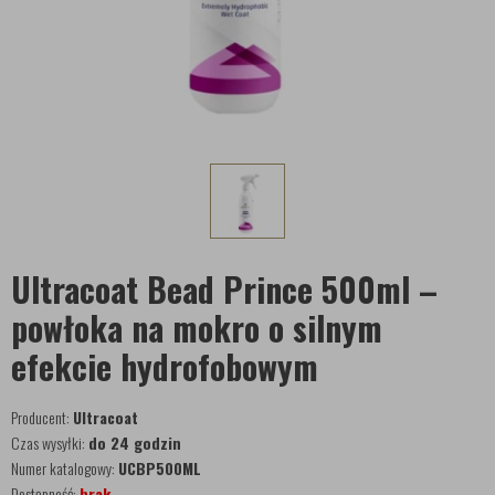
Ultracoat Bead Prince 500ml –
powłoka na mokro o silnym
efekcie hydrofobowym
Producent:
Ultracoat
Czas wysyłki:
do 24 godzin
Numer katalogowy:
UCBP500ML
Dostępność:
brak