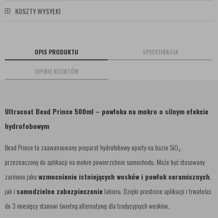
KOSZTY WYSYŁKI
OPIS PRODUKTU
SPECYFIKACJA
OPINIE KLIENTÓW
Ultracoat Bead Prince 500ml – powłoka na mokro o silnym efekcie
hydrofobowym
Bead Prince to zaawansowany preparat hydrofobowy oparty na bazie SiO₂,
przeznaczony do aplikacji na mokre powierzchnie samochodu. Może być stosowany
zarówno jako
wzmocnienie istniejących wosków i powłok ceramicznych
,
jak i
samodzielne zabezpieczenie
lakieru. Dzięki prostocie aplikacji i trwałości
do 3 miesięcy stanowi świetną alternatywę dla tradycyjnych wosków.