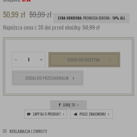
50,99
zł
59,99
zł
CENA OBNIŻONA:
PROMOCJA CENOWA -
10% ALL
Najniższa cena z 30 dni przed obniżką:
50,99 zł
DODAJ DO KOSZYKA
DODAJ DO PRZECHOWALNI
LUBIĘ TO
ZAPYTAJ O PRODUKT
POLEĆ ZNAJOMEMU
REKLAMACJA I ZWROTY