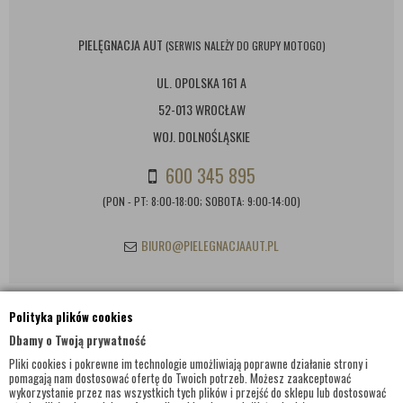
PIELĘGNACJA AUT
(SERWIS NALEŻY DO GRUPY MOTOGO)
UL. OPOLSKA 161 A
52-013 WROCŁAW
WOJ. DOLNOŚLĄSKIE
600 345 895
(PON - PT: 8:00-18:00; SOBOTA: 9:00-14:00)
BIURO@PIELEGNACJAAUT.PL
Polityka plików cookies
INFORMACJE KONTAKTOWE
Dbamy o Twoją prywatność
Pliki cookies i pokrewne im technologie umożliwiają poprawne działanie strony i
pomagają nam dostosować ofertę do Twoich potrzeb. Możesz zaakceptować
wykorzystanie przez nas wszystkich tych plików i przejść do sklepu lub dostosować