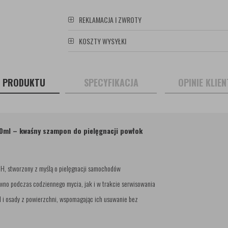
REKLAMACJA I ZWROTY
KOSZTY WYSYŁKI
S PRODUKTU
SPECYFIKACJA
OPINIE KLIE
0ml – kwaśny szampon do pielęgnacji powłok
pH, stworzony z myślą o pielęgnacji samochodów
no podczas codziennego mycia, jak i w trakcie serwisowania
d i osady z powierzchni, wspomagając ich usuwanie bez