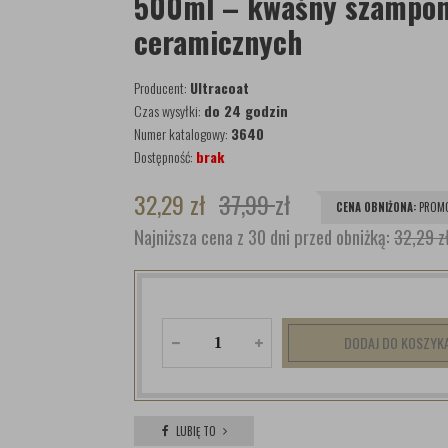
500ml – kwaśny szampon 
ceramicznych
Producent:
Ultracoat
Czas wysyłki:
do 24 godzin
Numer katalogowy:
3640
Dostępność:
brak
32,29
zł
37,99
zł
CENA OBNIŻONA:
PROMO
Najniższa cena z 30 dni przed obniżką:
32,29 z
DODAJ DO KOSZYK
LUBIĘ TO