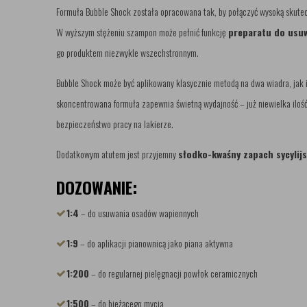
Formuła Bubble Shock została opracowana tak, by połączyć wysoką skut
W wyższym stężeniu szampon może pełnić funkcję
preparatu do usu
go produktem niezwykle wszechstronnym.
Bubble Shock może być aplikowany klasycznie metodą na dwa wiadra, jak i
skoncentrowana formuła zapewnia świetną wydajność – już niewielka ilość 
bezpieczeństwo pracy na lakierze.
Dodatkowym atutem jest przyjemny
słodko-kwaśny zapach sycylij
DOZOWANIE:
1:4
– do usuwania osadów wapiennych
1:9
– do aplikacji pianownicą jako piana aktywna
1:200
– do regularnej pielęgnacji powłok ceramicznych
1:500
– do bieżącego mycia