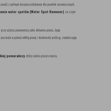
eczność z pełnym bezpieczeństwem dla powłok ceramicznych.
wania water spotów (Water Spot Remover)
, co czyni
 przy użyciu pianownicy jako aktywna piana. Jego
pozwala uzyskać obfitą pianę i doskonały poślizg, zwiększając
skiej pomarańczy
, który umila proces mycia.