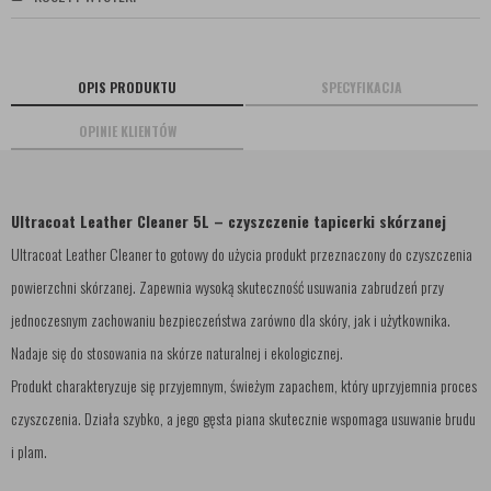
OPIS PRODUKTU
SPECYFIKACJA
OPINIE KLIENTÓW
Ultracoat Leather Cleaner 5L – czyszczenie tapicerki skórzanej
Ultracoat Leather Cleaner to gotowy do użycia produkt przeznaczony do czyszczenia
powierzchni skórzanej. Zapewnia wysoką skuteczność usuwania zabrudzeń przy
jednoczesnym zachowaniu bezpieczeństwa zarówno dla skóry, jak i użytkownika.
Nadaje się do stosowania na skórze naturalnej i ekologicznej.
Produkt charakteryzuje się przyjemnym, świeżym zapachem, który uprzyjemnia proces
czyszczenia. Działa szybko, a jego gęsta piana skutecznie wspomaga usuwanie brudu
i plam.