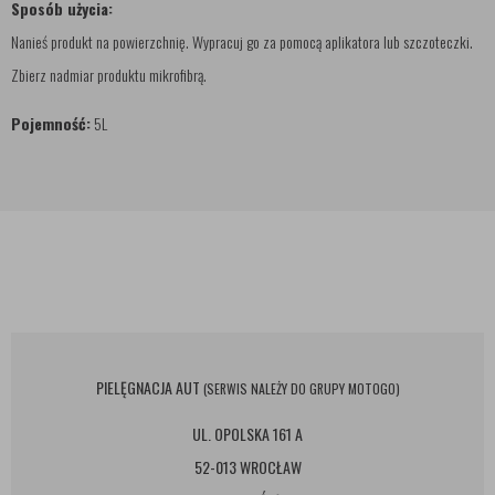
Sposób użycia:
Nanieś produkt na powierzchnię. Wypracuj go za pomocą aplikatora lub szczoteczki.
Zbierz nadmiar produktu mikrofibrą.
Pojemność:
5L
PIELĘGNACJA AUT
(SERWIS NALEŻY DO GRUPY MOTOGO)
UL. OPOLSKA 161 A
52-013 WROCŁAW