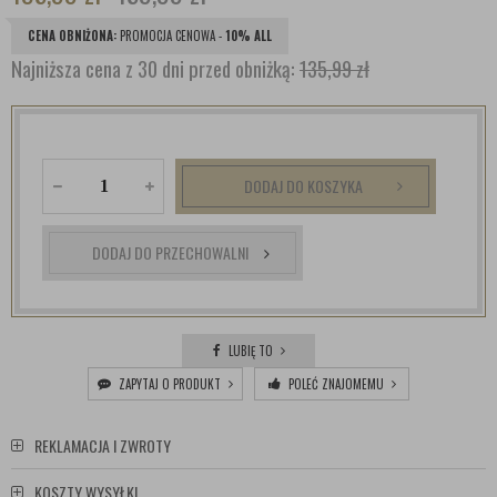
CENA OBNIŻONA:
PROMOCJA CENOWA -
10% ALL
Najniższa cena z 30 dni przed obniżką:
135,99 zł
DODAJ DO KOSZYKA
DODAJ DO PRZECHOWALNI
LUBIĘ TO
ZAPYTAJ O PRODUKT
POLEĆ ZNAJOMEMU
REKLAMACJA I ZWROTY
KOSZTY WYSYŁKI