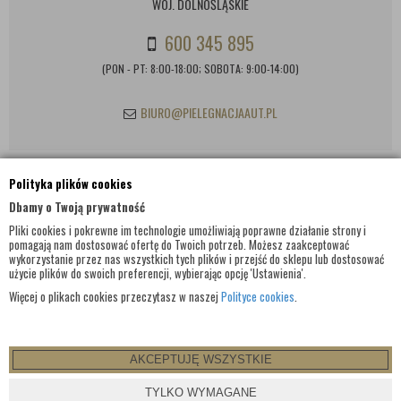
WOJ. DOLNOŚLĄSKIE
600 345 895
(PON - PT: 8:00-18:00; SOBOTA: 9:00-14:00)
BIURO@PIELEGNACJAAUT.PL
Polityka plików cookies
INFORMACJE KONTAKTOWE
Dbamy o Twoją prywatność
Pliki cookies i pokrewne im technologie umożliwiają poprawne działanie strony i
pomagają nam dostosować ofertę do Twoich potrzeb. Możesz zaakceptować
wykorzystanie przez nas wszystkich tych plików i przejść do sklepu lub dostosować
użycie plików do swoich preferencji, wybierając opcję 'Ustawienia'.
Więcej o plikach cookies przeczytasz w naszej
Polityce cookies
.
AKCEPTUJĘ WSZYSTKIE
© WSZELKIE PRAWA ZASTRZEŻONE 2017 |
PIELEGNACJAAUT.PL
TYLKO WYMAGANE