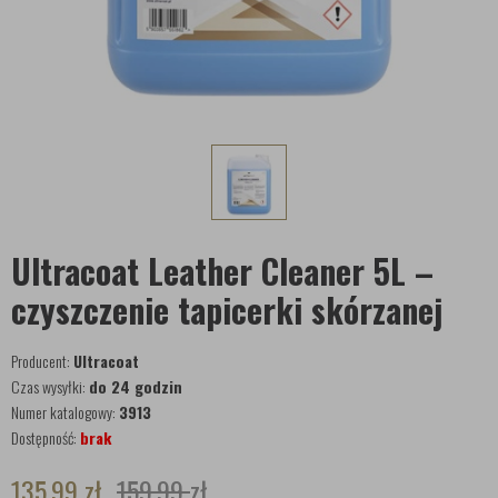
Ultracoat Leather Cleaner 5L –
czyszczenie tapicerki skórzanej
Producent:
Ultracoat
Czas wysyłki:
do 24 godzin
Numer katalogowy:
3913
Dostępność:
brak
135,99
zł
159,99
zł