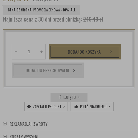
CENA OBNIŻONA:
PROMOCJA CENOWA -
10% ALL
Najniższa cena z 30 dni przed obniżką:
246,49 zł
DODAJ DO KOSZYKA
DODAJ DO PRZECHOWALNI
LUBIĘ TO
ZAPYTAJ O PRODUKT
POLEĆ ZNAJOMEMU
REKLAMACJA I ZWROTY
KOSZTY WYSYŁKI