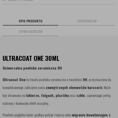
OPIS PRODUKTU
SPECYFIKACJA
OPINIE KLIENTÓW
ULTRACOAT ONE 30ML
Uniwersalna powłoka ceramiczna 9H
Ultracoat One
to trwała powłoka ceramiczna o twardości
9H
, przeznaczona do
kompleksowego zabezpieczania
zewnętrznych elementów karoserii
. Może
być stosowana na
lakierze, felgach, plastiku
oraz
szkle
, zapewniając pełną
ochronę i doskonały efekt wizualny.
Powłoka pogłębia kolor, podbija połysk i tworzy silne
wiązania kowalencyjne z