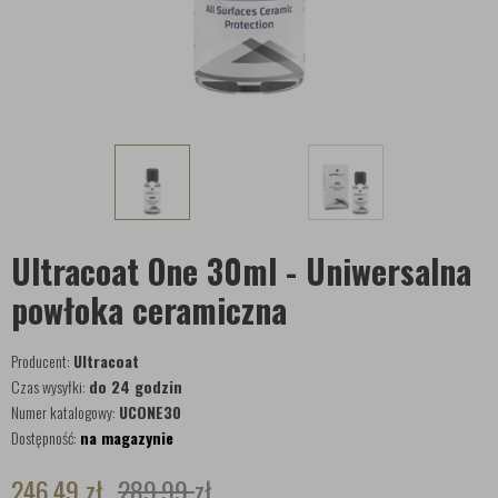
Ultracoat One 30ml - Uniwersalna
powłoka ceramiczna
Producent:
Ultracoat
Czas wysyłki:
do 24 godzin
Numer katalogowy:
UCONE30
Dostępność:
na magazynie
246,49
zł
289,99
zł