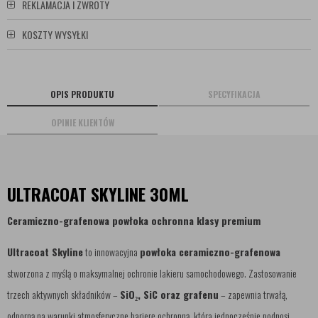
REKLAMACJA I ZWROTY
KOSZTY WYSYŁKI
OPIS PRODUKTU
SPECYFIKACJA
OPINIE KLIENTÓW
ULTRACOAT SKYLINE 30ML
Ceramiczno-grafenowa powłoka ochronna klasy premium
Ultracoat Skyline
to innowacyjna
powłoka ceramiczno-grafenowa
stworzona z myślą o maksymalnej ochronie lakieru samochodowego. Zastosowanie
trzech aktywnych składników –
SiO₂, SiC oraz grafenu
– zapewnia trwałą,
odporną na warunki atmosferyczne barierę ochronną, która jednocześnie podnosi