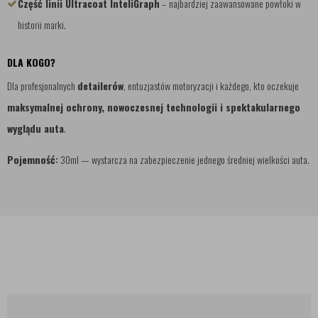
Część linii Ultracoat InteliGraph
– najbardziej zaawansowane powłoki w
historii marki.
DLA KOGO?
Dla profesjonalnych
detailerów
, entuzjastów motoryzacji i każdego, kto oczekuje
maksymalnej ochrony, nowoczesnej technologii i spektakularnego
wyglądu auta
.
Pojemność:
30ml — wystarcza na zabezpieczenie jednego średniej wielkości auta.