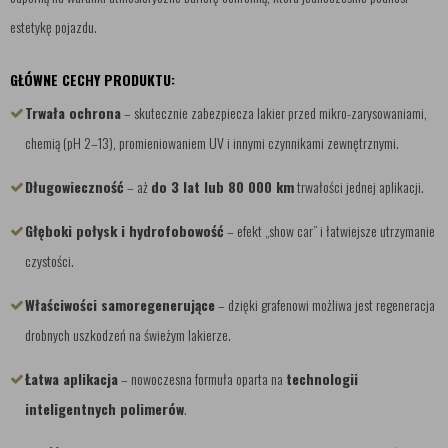
estetykę pojazdu.
GŁÓWNE CECHY PRODUKTU:
Trwała ochrona
– skutecznie zabezpiecza lakier przed mikro-zarysowaniami,
chemią (pH 2–13), promieniowaniem UV i innymi czynnikami zewnętrznymi.
Długowieczność
– aż
do 3 lat lub 80 000 km
trwałości jednej aplikacji.
Głęboki połysk i hydrofobowość
– efekt „show car” i łatwiejsze utrzymanie
czystości.
Właściwości samoregenerujące
– dzięki grafenowi możliwa jest regeneracja
drobnych uszkodzeń na świeżym lakierze.
Łatwa aplikacja
– nowoczesna formuła oparta na
technologii
inteligentnych polimerów
.