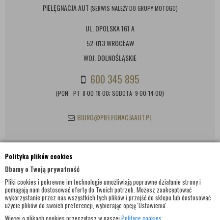
PIELĘGNACJA AUT
(SERWIS NALEŻY DO GRUPY MOTOGO)
UL. OPOLSKA 161 A
52-013 WROCŁAW
WOJ. DOLNOŚLĄSKIE
600 345 895
(PON - PT: 8:00-18:00; SOBOTA: 9:00-14:00)
BIURO@PIELEGNACJAAUT.PL
Polityka plików cookies
INFORMACJE KONTAKTOWE
Dbamy o Twoją prywatność
Pliki cookies i pokrewne im technologie umożliwiają poprawne działanie strony i
pomagają nam dostosować ofertę do Twoich potrzeb. Możesz zaakceptować
wykorzystanie przez nas wszystkich tych plików i przejść do sklepu lub dostosować
użycie plików do swoich preferencji, wybierając opcję 'Ustawienia'.
Więcej o plikach cookies przeczytasz w naszej
Polityce cookies
.