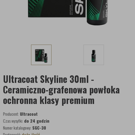
Ultracoat Skyline 30ml -
Ceramiczno-grafenowa powłoka
ochronna klasy premium
Producent:
Ultracoat
Czas wysyłki:
do 24 godzin
Numer katalogowy:
SGC-30
Dostępność:
duża ilość