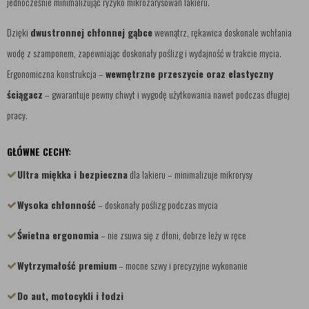
jednocześnie minimalizując ryzyko mikrozarysowań lakieru.
Dzięki
dwustronnej chłonnej gąbce
wewnątrz, rękawica doskonale wchłania
wodę z szamponem, zapewniając doskonały poślizg i wydajność w trakcie mycia.
Ergonomiczna konstrukcja –
wewnętrzne przeszycie oraz elastyczny
ściągacz
– gwarantuje pewny chwyt i wygodę użytkowania nawet podczas długiej
pracy.
GŁÓWNE CECHY:
Ultra miękka i bezpieczna
dla lakieru – minimalizuje mikrorysy
Wysoka chłonność
– doskonały poślizg podczas mycia
Świetna ergonomia
– nie zsuwa się z dłoni, dobrze leży w ręce
Wytrzymałość premium
– mocne szwy i precyzyjne wykonanie
Do aut, motocykli i łodzi