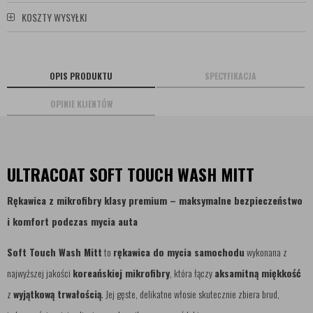
KOSZTY WYSYŁKI
OPIS PRODUKTU
SPECYFIKACJA
OPINIE KLIENTÓW
ULTRACOAT SOFT TOUCH WASH MITT
Rękawica z mikrofibry klasy premium – maksymalne bezpieczeństwo
i komfort podczas mycia auta
Soft Touch Wash Mitt
to
rękawica do mycia samochodu
wykonana z
najwyższej jakości
koreańskiej mikrofibry
, która łączy
aksamitną miękkość
z
wyjątkową trwałością
. Jej gęste, delikatne włosie skutecznie zbiera brud,