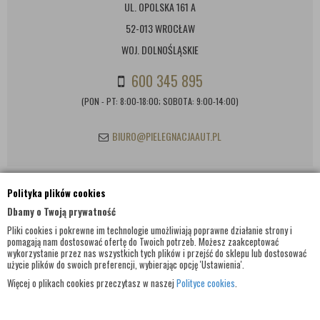
UL. OPOLSKA 161 A
52-013 WROCŁAW
WOJ. DOLNOŚLĄSKIE
600 345 895
(PON - PT: 8:00-18:00; SOBOTA: 9:00-14:00)
BIURO@PIELEGNACJAAUT.PL
Polityka plików cookies
INFORMACJE KONTAKTOWE
Dbamy o Twoją prywatność
Pliki cookies i pokrewne im technologie umożliwiają poprawne działanie strony i
pomagają nam dostosować ofertę do Twoich potrzeb. Możesz zaakceptować
wykorzystanie przez nas wszystkich tych plików i przejść do sklepu lub dostosować
użycie plików do swoich preferencji, wybierając opcję 'Ustawienia'.
Więcej o plikach cookies przeczytasz w naszej
Polityce cookies
.