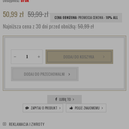
Dostępność:
brak
50,99
zł
59,99
zł
CENA OBNIŻONA:
PROMOCJA CENOWA -
10% ALL
Najniższa cena z 30 dni przed obniżką:
50,99 zł
DODAJ DO KOSZYKA
DODAJ DO PRZECHOWALNI
LUBIĘ TO
ZAPYTAJ O PRODUKT
POLEĆ ZNAJOMEMU
REKLAMACJA I ZWROTY