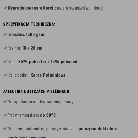
Wyprodukowana w Korei
z materiałów najwyższej jakości
SPECYFIKACJA TECHNICZNA:
Gramatura:
1500 gsm
Rozmiar:
18 x 28 cm
Skład:
85% poliester / 15% poliamid
Kraj produkcji:
Korea Południowa
ZALECENIA DOTYCZĄCE PIELĘGNACJI:
Nie wybielać ani nie stosować zmiękczaczy
Prać w temperaturze
do 60°C
Nie pozostawiać mokrej rękawicy w wiadrze –
po użyciu dokładnie
wypłukać i wysuszyć