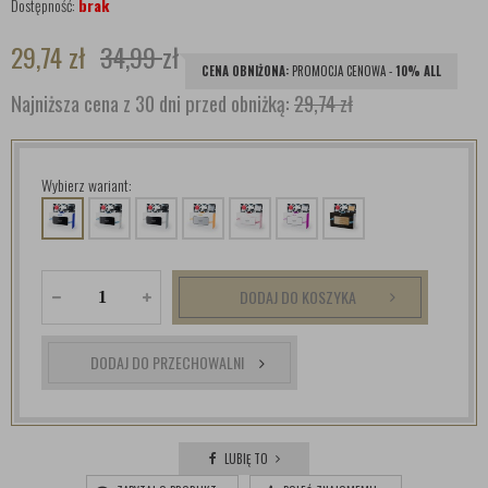
Dostępność:
brak
29,74
zł
34,99
zł
CENA OBNIŻONA:
PROMOCJA CENOWA -
10% ALL
Najniższa cena z 30 dni przed obniżką:
29,74 zł
Wybierz wariant:
DODAJ DO KOSZYKA
DODAJ DO PRZECHOWALNI
LUBIĘ TO