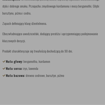
stylu i dobrego smaku. Przepychu zmysłowego kardamonu i mocy bergamotki. Głębi
bursztynu, piżma i cedru.
Zapach definiujący klasę dżentelmena.
Obezwładniająco uwodzicielski, dodający prestiżu i uprzyjemniający podejmowanie
kluczowych decyzji.
Produkt charakteryzuje się trwałością dochodzącą do 90 dni.
Nuta głowy:
bergamotka, kardamon
Nuta serca:
irys, lawenda
Nuta bazowa:
drewno cedrowe, bursztyn, piżmo