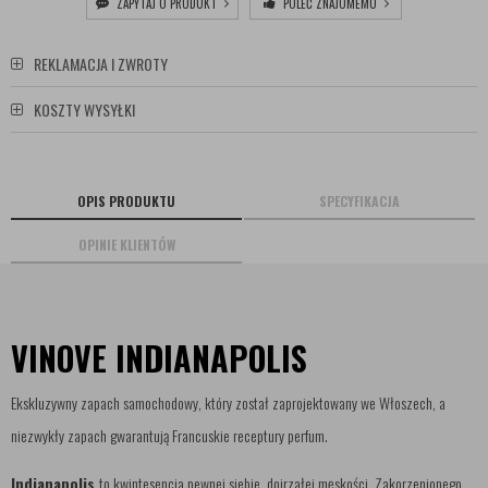
ZAPYTAJ O PRODUKT
POLEĆ ZNAJOMEMU
REKLAMACJA I ZWROTY
KOSZTY WYSYŁKI
OPIS PRODUKTU
SPECYFIKACJA
OPINIE KLIENTÓW
VINOVE INDIANAPOLIS
Ekskluzywny zapach samochodowy, który został zaprojektowany we Włoszech, a
niezwykły zapach gwarantują Francuskie receptury perfum.
Indianapolis
to kwintesencja pewnej siebie, dojrzałej męskości. Zakorzenionego