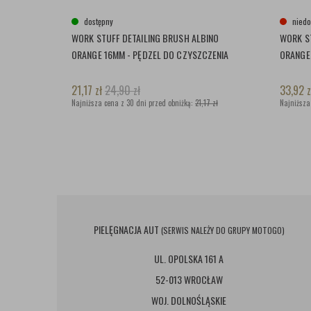
dostępny
niedo
WORK STUFF DETAILING BRUSH ALBINO
WORK S
ORANGE 16MM - PĘDZEL DO CZYSZCZENIA
ORANGE
21,17
zł
24,90
zł
33,92
z
Najniższa cena z 30 dni przed obniżką:
21,17 zł
Najniższa
PIELĘGNACJA AUT
(SERWIS NALEŻY DO GRUPY MOTOGO)
UL. OPOLSKA 161 A
52-013 WROCŁAW
WOJ. DOLNOŚLĄSKIE