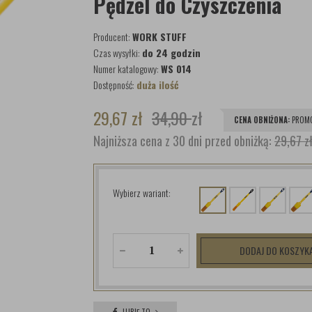
Pędzel do Czyszczenia
Producent:
WORK STUFF
Czas wysyłki:
do 24 godzin
Numer katalogowy:
WS 014
Dostępność:
duża ilość
29,67
zł
34,90
zł
CENA OBNIŻONA:
PROMO
Najniższa cena z 30 dni przed obniżką:
29,67 z
Wybierz wariant:
DODAJ DO KOSZYK