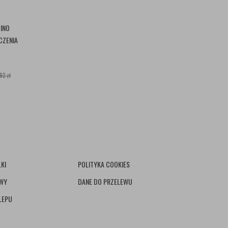
BINO
CZENIA
92 zł
KI
POLITYKA COOKIES
AWY
DANE DO PRZELEWU
LEPU