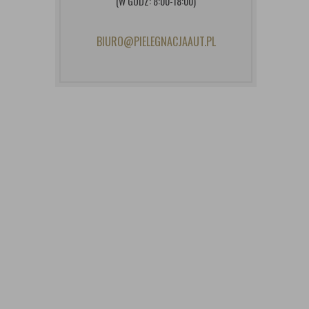
(W GODZ: 8:00-18:00)
BIURO@PIELEGNACJAAUT.PL