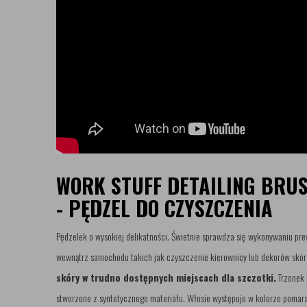
WORK STUFF DETAILING BRU
- PĘDZEL DO CZYSZCZENIA
Pędzelek o wysokiej delikatności. Świetnie sprawdza się wykonywaniu p
wewnątrz samochodu takich jak czyszczenie kierownicy lub dekorów skó
skóry w trudno dostępnych miejscach dla szczotki.
Trzonek 
stworzone z syntetycznego materiału. Włosie występuje w kolorze poma