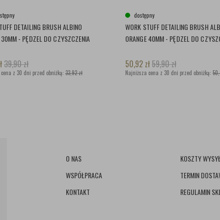
stępny
dostępny
TUFF DETAILING BRUSH ALBINO
WORK STUFF DETAILING BRUSH AL
 30MM - PĘDZEL DO CZYSZCZENIA
ORANGE 40MM - PĘDZEL DO CZYSZ
ł
39,90
zł
50,92
zł
59,90
zł
 cena z 30 dni przed obniżką:
33,92 zł
Najniższa cena z 30 dni przed obniżką:
50,
O NAS
KOSZTY WYSYŁ
WSPÓŁPRACA
TERMIN DOST
KONTAKT
REGULAMIN SK