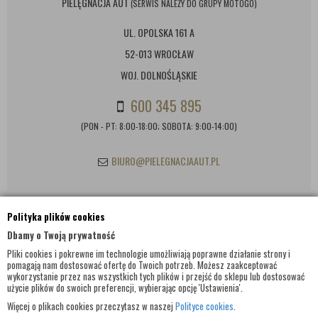
PIELĘGNACJA AUT
(SERWIS NALEŻY DO GRUPY MOTOGO)
UL. OPOLSKA 161 A
52-013 WROCŁAW
WOJ. DOLNOŚLĄSKIE
600 345 895
(PON - PT: 8:00-18:00; SOBOTA: 9:00-14:00)
BIURO@PIELEGNACJAAUT.PL
Polityka plików cookies
INFORMACJE KONTAKTOWE
Dbamy o Twoją prywatność
Pliki cookies i pokrewne im technologie umożliwiają poprawne działanie strony i
pomagają nam dostosować ofertę do Twoich potrzeb. Możesz zaakceptować
wykorzystanie przez nas wszystkich tych plików i przejść do sklepu lub dostosować
użycie plików do swoich preferencji, wybierając opcję 'Ustawienia'.
Więcej o plikach cookies przeczytasz w naszej
Polityce cookies
.