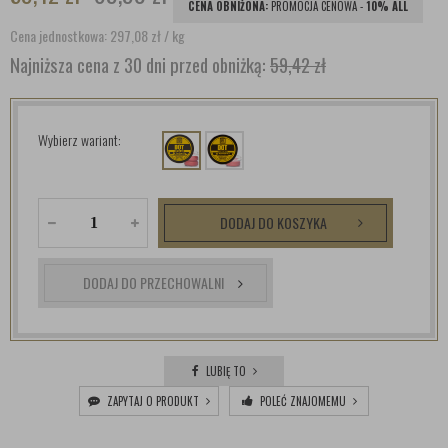
CENA OBNIŻONA:
PROMOCJA CENOWA -
10% ALL
Cena jednostkowa: 297,08
zł
/ kg
Najniższa cena z 30 dni przed obniżką:
59,42 zł
Wybierz wariant:
DODAJ DO KOSZYKA
DODAJ DO PRZECHOWALNI
LUBIĘ TO
ZAPYTAJ O PRODUKT
POLEĆ ZNAJOMEMU