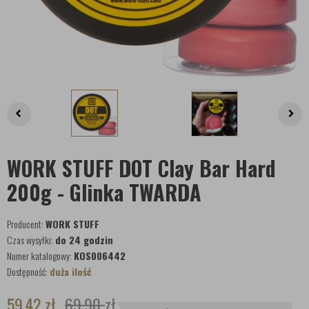
WORK STUFF DOT Clay Bar Hard
200g - Glinka TWARDA
Producent:
WORK STUFF
Czas wysyłki:
do 24 godzin
Numer katalogowy:
KOS006442
Dostępność:
duża ilość
59,42
zł
69,90
zł