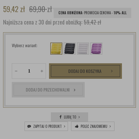
59,42
zł
69,90
zł
CENA OBNIŻONA:
PROMOCJA CENOWA -
10% ALL
Najniższa cena z 30 dni przed obniżką:
59,42 zł
Wybierz wariant:
DODAJ DO KOSZYKA
DODAJ DO PRZECHOWALNI
LUBIĘ TO
ZAPYTAJ O PRODUKT
POLEĆ ZNAJOMEMU