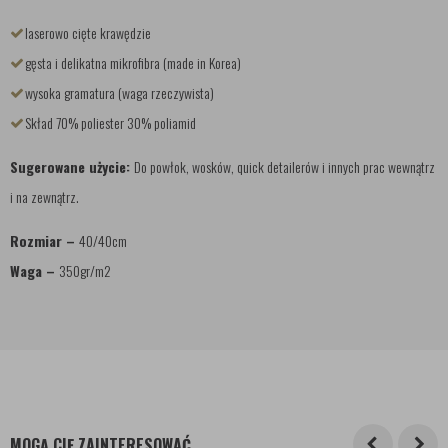
laserowo cięte krawędzie
gęsta i delikatna mikrofibra (made in Korea)
wysoka gramatura (waga rzeczywista)
Skład 70% poliester 30% poliamid
Sugerowane użycie:
Do powłok, wosków, quick detailerów i innych prac wewnątrz
i na zewnątrz.
Rozmiar –
40/40cm
Waga –
350gr/m2
MOGĄ CIĘ ZAINTERESOWAĆ