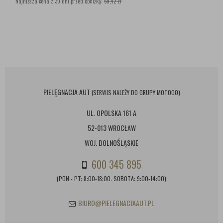
Najniższa cena z 30 dni przed obniżką:
59,42 zł
PIELĘGNACJA AUT
(SERWIS NALEŻY DO GRUPY MOTOGO)
UL. OPOLSKA 161 A
52-013 WROCŁAW
WOJ. DOLNOŚLĄSKIE
600 345 895
(PON - PT: 8:00-18:00; SOBOTA: 9:00-14:00)
BIURO@PIELEGNACJAAUT.PL