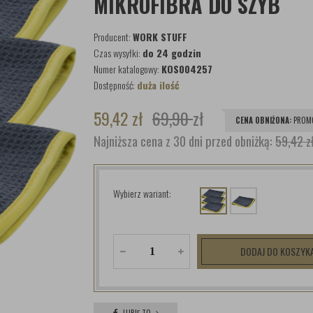
MIKROFIBRA DO SZYB
Producent:
WORK STUFF
Czas wysyłki:
do 24 godzin
Numer katalogowy:
KOS004257
Dostępność:
duża ilość
59,42
zł
69,90
zł
CENA OBNIŻONA:
PROMO
Najniższa cena z 30 dni przed obniżką:
59,42 z
Wybierz wariant:
DODAJ DO KOSZYK