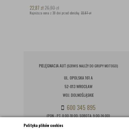
22,87
zł
26,90
zł
Najniższa cena z 30 dni przed obniżką:
22,87 zł
PIELĘGNACJA AUT
(SERWIS NALEŻY DO GRUPY MOTOGO)
UL. OPOLSKA 161 A
52-013 WROCŁAW
WOJ. DOLNOŚLĄSKIE
600 345 895
(PON - PT: 8:00-18:00; SOBOTA: 9:00-14:00)
Polityka plików cookies