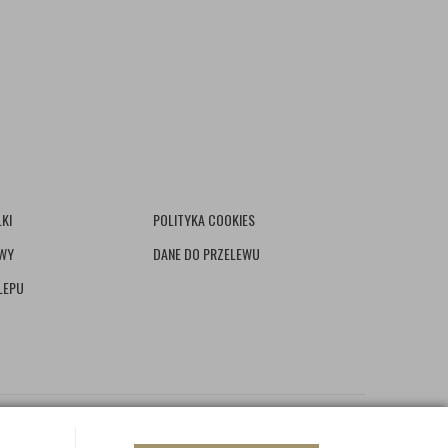
KI
POLITYKA COOKIES
AWY
DANE DO PRZELEWU
LEPU