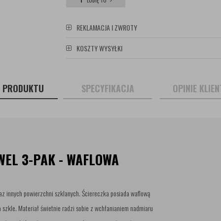
LUBIĘ TO
REKLAMACJA I ZWROTY
KOSZTY WYSYŁKI
S PRODUKTU
SPECYFIKACJA
OPINIE KLIE
WEL 3-PAK - WAFLOWA
z innych powierzchni szklanych. Ściereczka posiada waflową
 szkle. Materiał świetnie radzi sobie z wchłanianiem nadmiaru