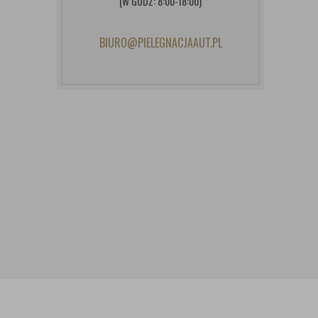
(W GODZ: 8:00-18:00)
BIURO@PIELEGNACJAAUT.PL