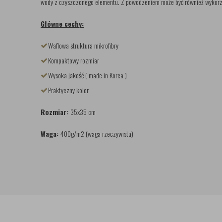
wody z czyszczonego elementu. Z powodzeniem może być również wykorzy
Główne cechy:
Waflowa struktura mikrofibry
Kompaktowy rozmiar
Wysoka jakość ( made in Korea )
Praktyczny kolor
Rozmiar:
35x35 cm
Waga:
400g/m2 (waga rzeczywista)