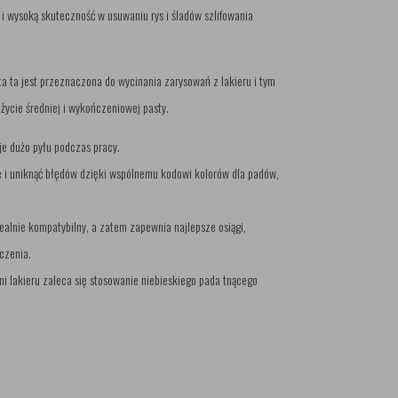
i wysoką skuteczność w usuwaniu rys i śladów szlifowania
ta ta jest przeznaczona do wycinania zarysowań z lakieru i tym
ycie średniej i wykończeniowej pasty.
je dużo pyłu podczas pracy.
cę i uniknąć błędów dzięki wspólnemu kodowi kolorów dla padów,
dealnie kompatybilny, a zatem zapewnia najlepsze osiągi,
czenia.
 lakieru zaleca się stosowanie niebieskiego pada tnącego