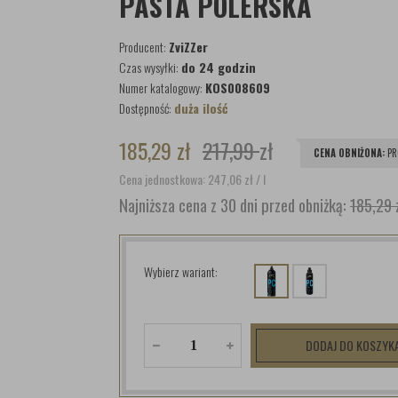
PASTA POLERSKA
Producent:
ZviZZer
Czas wysyłki:
do 24 godzin
Numer katalogowy:
KOS008609
Dostępność:
duża ilość
185,29
zł
217,99
zł
CENA OBNIŻONA:
PR
Cena jednostkowa: 247,06
zł
/ l
Najniższa cena z 30 dni przed obniżką:
185,29 
Wybierz wariant:
DODAJ DO KOSZYK