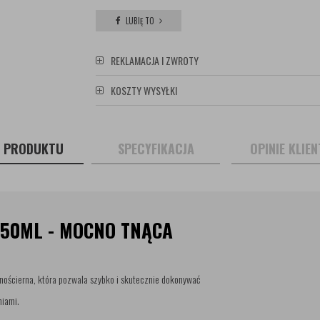
LUBIĘ TO
REKLAMACJA I ZWROTY
KOSZTY WYSYŁKI
S PRODUKTU
SPECYFIKACJA
OPINIE KLIE
750ML - MOCNO TNĄCA
nościerna, która pozwala szybko i skutecznie dokonywać
niami.