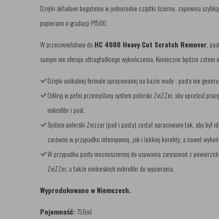
Dzięki składowi bogatemu w jednorodne cząstki ścierne, zapewnia szybką 
papierami o gradacji P1500.
W przeciwieństwie do
HC 4000 Heavy Cut Scratch Remover
, pas
samym nie oferuje ultragładkiego wykończenia. Konieczne będzie zatem uż
Dzięki unikalnej formule opracowanej na bazie wody - pasta nie generu
Odkryj w pełni przemyślany system polerski ZviZZer, aby uprościć pra
mikrofibr i past.
System polerski Zvizzer (pad i pasta) został opracowany tak, aby był i
zarówno w przypadku intensywnej, jak i lekkiej korekty, a nawet wykoń
W przypadku pasty mocnościernej do usuwania zarysowań z powierzchni
ZviZZer, a także niebieskich mikrofibr do wycierania.
Wyprodukowano w Niemczech.
Pojemność:
750ml