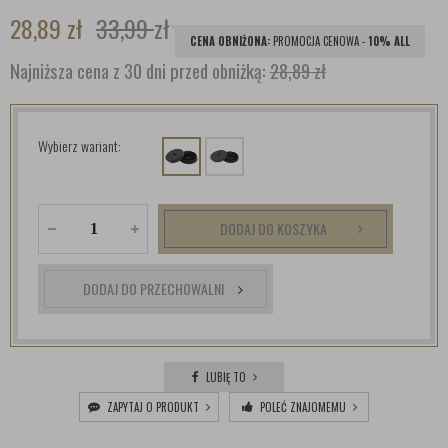
28,89
zł
33,99
zł
CENA OBNIŻONA:
PROMOCJA CENOWA -
10% ALL
Najniższa cena z 30 dni przed obniżką:
28,89 zł
Wybierz wariant:
DODAJ DO KOSZYKA
DODAJ DO PRZECHOWALNI
LUBIĘ TO
ZAPYTAJ O PRODUKT
POLEĆ ZNAJOMEMU