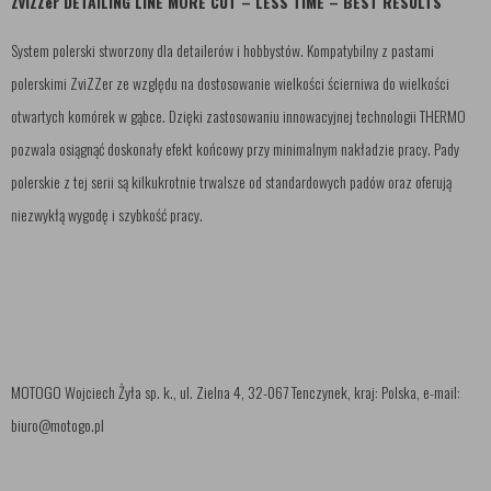
ZviZZer DETAILING LINE MORE CUT – LESS TIME – BEST RESULTS
System polerski stworzony dla detailerów i hobbystów. Kompatybilny z pastami
polerskimi ZviZZer ze względu na dostosowanie wielkości ścierniwa do wielkości
otwartych komórek w gąbce. Dzięki zastosowaniu innowacyjnej technologii THERMO
pozwala osiągnąć doskonały efekt końcowy przy minimalnym nakładzie pracy. Pady
polerskie z tej serii są kilkukrotnie trwalsze od standardowych padów oraz oferują
niezwykłą wygodę i szybkość pracy.
MOTOGO Wojciech Żyła sp. k., ul. Zielna 4, 32-067 Tenczynek, kraj: Polska, e-mail:
biuro@motogo.pl