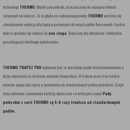
technologii
THERMO
. Miękki pad polerski, przeznaczony do usuwania lekkich
zarysowań na lakierze. Ze względu na zastosowaną piankę
THERMO
wyróżnia się
zdecydowanie większą siłą tnącą w porównaniu do innych padów finiszowych i bardzo
dobrze sprawdzi się również do
one stepa
. Stworzony dla detailerów i hobbystów
poszukujących idealnego wykończenia.
THERMO TRAPEZ PAD
wykonany jest ze specjalnej pianki otwartokomórkowej o
dużej odporności na działanie wysokiej temperatury. W trakcie pracy traci bardzo
niewiele swojej siły cięcia w porównaniu do standardowych padów polerskich. Dzięki
temu wytniemy zarysowania bardziej skutecznie i w krótszym czasie!
Pady
polerskie z serii THERMO są 5-6 razy trwalsze od standardowych
padów.