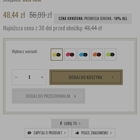
48,44
zł
56,99
zł
CENA OBNIŻONA:
PROMOCJA CENOWA -
10% ALL
Najniższa cena z 30 dni przed obniżką:
48,44 zł
Wybierz wariant:
DODAJ DO KOSZYKA
DODAJ DO PRZECHOWALNI
LUBIĘ TO
ZAPYTAJ O PRODUKT
POLEĆ ZNAJOMEMU