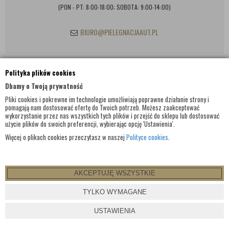
(PON - PT: 8:00-18:00; SOBOTA: 9:00-14:00)
BIURO@PIELEGNACJAAUT.PL
Polityka plików cookies
INFORMACJE KONTAKTOWE
Dbamy o Twoją prywatność
Pliki cookies i pokrewne im technologie umożliwiają poprawne działanie strony i
pomagają nam dostosować ofertę do Twoich potrzeb. Możesz zaakceptować
wykorzystanie przez nas wszystkich tych plików i przejść do sklepu lub dostosować
użycie plików do swoich preferencji, wybierając opcję 'Ustawienia'.
Więcej o plikach cookies przeczytasz w naszej
Polityce cookies
.
AKCEPTUJĘ WSZYSTKIE
© WSZELKIE PRAWA ZASTRZEŻONE 2017 |
PIELEGNACJAAUT.PL
TYLKO WYMAGANE
PROJEKT I OPROGRAMOWANIE SKLEPU:
EBEXO
USTAWIENIA