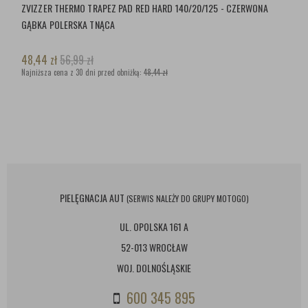
ZVIZZER THERMO TRAPEZ PAD RED HARD 140/20/125 - CZERWONA
GĄBKA POLERSKA TNĄCA
48,44
zł
56,99
zł
Najniższa cena z 30 dni przed obniżką:
48,44 zł
PIELĘGNACJA AUT
(SERWIS NALEŻY DO GRUPY MOTOGO)
UL. OPOLSKA 161 A
52-013 WROCŁAW
WOJ. DOLNOŚLĄSKIE
600 345 895