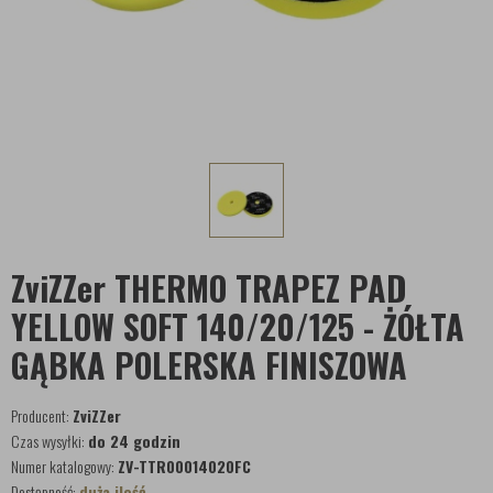
ZviZZer THERMO TRAPEZ PAD
YELLOW SOFT 140/20/125 - ŻÓŁTA
GĄBKA POLERSKA FINISZOWA
Producent:
ZviZZer
Czas wysyłki:
do 24 godzin
Numer katalogowy:
ZV-TTR00014020FC
Dostępność:
duża ilość